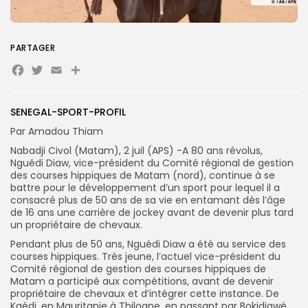
PARTAGER
Facebook
Twitter
Email
Partager
SENEGAL-SPORT-PROFIL
Search
Search
Par Amadou Thiam
for:
Button
Nabadji Civol (Matam), 2 juil (APS) -A 80 ans révolus,
Nguédi Diaw, vice-président du Comité régional de gestion
FR
des courses hippiques de Matam (nord), continue à se
battre pour le développement d’un sport pour lequel il a
consacré plus de 50 ans de sa vie en entamant dès l’âge
de 16 ans une carrière de jockey avant de devenir plus tard
un propriétaire de chevaux.
Pendant plus de 50 ans, Nguédi Diaw a été au service des
courses hippiques. Très jeune, l’actuel vice-président du
Comité régional de gestion des courses hippiques de
Matam a participé aux compétitions, avant de devenir
propriétaire de chevaux et d’intégrer cette instance. De
Kaédi, en Mauritanie à Thilogne, en passant par Bokidiawé,