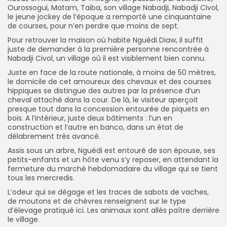
Ourossogui, Matam, Taiba, son village Nabadji, Nabadji Civol,
le jeune jockey de l’époque a remporté une cinquantaine
de courses, pour n’en perdre que moins de sept.
Pour retrouver la maison où habite Nguédi Diaw, il suffit
juste de demander à la première personne rencontrée à
Nabadji Civol, un village où il est visiblement bien connu.
Juste en face de la route nationale, à moins de 50 mètres,
le domicile de cet amoureux des chevaux et des courses
hippiques se distingue des autres par la présence d’un
cheval attaché dans la cour. De là, le visiteur aperçoit
presque tout dans la concession entourée de piquets en
bois. A l’intérieur, juste deux bâtiments : l’un en
construction et l’autre en banco, dans un état de
délabrement très avancé.
Assis sous un arbre, Nguédi est entouré de son épouse, ses
petits-enfants et un hôte venu s’y reposer, en attendant la
fermeture du marché hebdomadaire du village qui se tient
tous les mercredis.
L’odeur qui se dégage et les traces de sabots de vaches,
de moutons et de chèvres renseignent sur le type
d’élevage pratiqué ici. Les animaux sont allés paître derrière
le village.