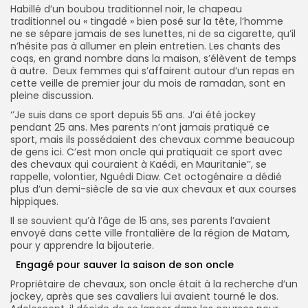
Habillé d’un boubou traditionnel noir, le chapeau
traditionnel ou « tingadé » bien posé sur la tête, l’homme
ne se sépare jamais de ses lunettes, ni de sa cigarette, qu’il
n’hésite pas à allumer en plein entretien. Les chants des
coqs, en grand nombre dans la maison, s’élèvent de temps
à autre. Deux femmes qui s’affairent autour d’un repas en
cette veille de premier jour du mois de ramadan, sont en
pleine discussion.
‘’Je suis dans ce sport depuis 55 ans. J’ai été jockey
pendant 25 ans. Mes parents n’ont jamais pratiqué ce
sport, mais ils possédaient des chevaux comme beaucoup
de gens ici. C’est mon oncle qui pratiquait ce sport avec
des chevaux qui couraient à Kaédi, en Mauritanie’’, se
rappelle, volontier, Nguédi Diaw. Cet octogénaire a dédié
plus d’un demi-siècle de sa vie aux chevaux et aux courses
hippiques.
Il se souvient qu’à l’âge de 15 ans, ses parents l’avaient
envoyé dans cette ville frontalière de la région de Matam,
pour y apprendre la bijouterie.
Engagé pour sauver la saison de son oncle
Propriétaire de chevaux, son oncle était à la recherche d’un
jockey, après que ses cavaliers lui avaient tourné le dos.