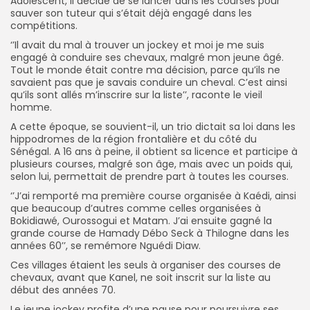
Adolescent, il décide de se lancer dans les courses pour
sauver son tuteur qui s’était déjà engagé dans les
compétitions.
‘’Il avait du mal à trouver un jockey et moi je me suis
engagé à conduire ses chevaux, malgré mon jeune âgé.
Tout le monde était contre ma décision, parce qu’ils ne
savaient pas que je savais conduire un cheval. C’est ainsi
qu’ils sont allés m’inscrire sur la liste’’, raconte le vieil
homme.
A cette époque, se souvient-il, un trio dictait sa loi dans les
hippodromes de la région frontalière et du côté du
Sénégal. A 16 ans à peine, il obtient sa licence et participe à
plusieurs courses, malgré son âge, mais avec un poids qui,
selon lui, permettait de prendre part à toutes les courses.
‘’J’ai remporté ma première course organisée à Kaédi, ainsi
que beaucoup d’autres comme celles organisées à
Bokidiawé, Ourossogui et Matam. J’ai ensuite gagné la
grande course de Hamady Débo Seck à Thilogne dans les
années 60’’, se remémore Nguédi Diaw.
Ces villages étaient les seuls à organiser des courses de
chevaux, avant que Kanel, ne soit inscrit sur la liste au
début des années 70.
Le jeune jockey profite d’une pause pour poursuivre ses