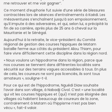
me retrouver et me voir gagner’’.
Ce moment d’euphorie fut suivie d’une série de blessures
contractées lors de séances d’entraînements à Kaédi. Les
mésaventures s’enchaînent jusqu’à son empoisonnement,
qu’il impute à des adversaires, et qui, selon lui, a précipité la
fin de sa carrière, après plus de 25 ans à cheval sur la
Mauritanie et le Sénégal.
Aujourd’hui à la retraite, le vice-président du Comité
régional de gestion des courses hippiques de Matam
bataille ferme aux côtés du président Aliou Thiam, pour
faire vivre difficilement cette discipline dans la région nord.
« Nous voulons un hippodrome dans la région, parce que
nos courses se tiennent dans différentes localités sans
sécurité sur des terrains vagues accessibles à tous. En plus
de cela, les coureurs ne sont pas licenciés, ils sont tous
amateurs », souligne-t-il.
Pour ce qui est de l’hippodrome, Nguédi Diaw souhaite
l’avoir dans son village, à Nabadji Civol. C’est « une localité
qui vit les courses hippiques et (qui) n’est pas éloignée des
villages où habitent beaucoup de coureurs de la zone,
contrairement à Matam où l’hippisme n’est pas bien
vécu », fait-il valoir.