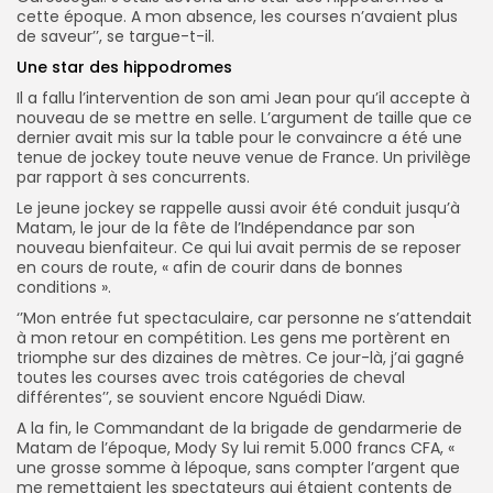
cette époque. A mon absence, les courses n’avaient plus
de saveur’’, se targue-t-il.
Une star des hippodromes
Il a fallu l’intervention de son ami Jean pour qu’il accepte à
nouveau de se mettre en selle. L’argument de taille que ce
dernier avait mis sur la table pour le convaincre a été une
tenue de jockey toute neuve venue de France. Un privilège
par rapport à ses concurrents.
Le jeune jockey se rappelle aussi avoir été conduit jusqu’à
Matam, le jour de la fête de l’Indépendance par son
nouveau bienfaiteur. Ce qui lui avait permis de se reposer
en cours de route, « afin de courir dans de bonnes
conditions ».
‘’Mon entrée fut spectaculaire, car personne ne s’attendait
à mon retour en compétition. Les gens me portèrent en
triomphe sur des dizaines de mètres. Ce jour-là, j’ai gagné
toutes les courses avec trois catégories de cheval
différentes’’, se souvient encore Nguédi Diaw.
A la fin, le Commandant de la brigade de gendarmerie de
Matam de l’époque, Mody Sy lui remit 5.000 francs CFA, «
une grosse somme à lépoque, sans compter l’argent que
me remettaient les spectateurs qui étaient contents de