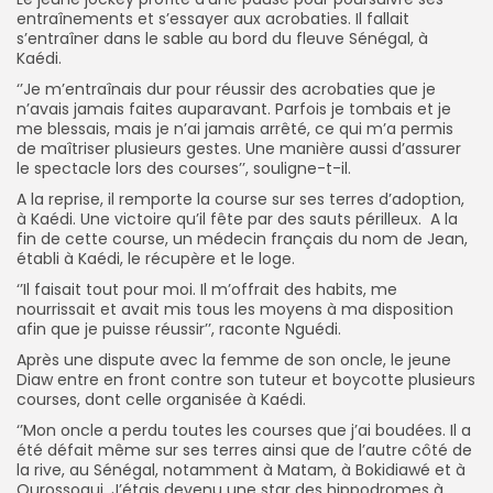
entraînements et s’essayer aux acrobaties. Il fallait
s’entraîner dans le sable au bord du fleuve Sénégal, à
Kaédi.
‘’Je m’entraînais dur pour réussir des acrobaties que je
n’avais jamais faites auparavant. Parfois je tombais et je
me blessais, mais je n’ai jamais arrêté, ce qui m’a permis
de maîtriser plusieurs gestes. Une manière aussi d’assurer
le spectacle lors des courses’’, souligne-t-il.
A la reprise, il remporte la course sur ses terres d’adoption,
à Kaédi. Une victoire qu’il fête par des sauts périlleux. A la
fin de cette course, un médecin français du nom de Jean,
établi à Kaédi, le récupère et le loge.
‘’Il faisait tout pour moi. Il m’offrait des habits, me
nourrissait et avait mis tous les moyens à ma disposition
afin que je puisse réussir’’, raconte Nguédi.
Après une dispute avec la femme de son oncle, le jeune
Diaw entre en front contre son tuteur et boycotte plusieurs
courses, dont celle organisée à Kaédi.
‘’Mon oncle a perdu toutes les courses que j’ai boudées. Il a
été défait même sur ses terres ainsi que de l’autre côté de
la rive, au Sénégal, notamment à Matam, à Bokidiawé et à
Ourossogui. J’étais devenu une star des hippodromes à