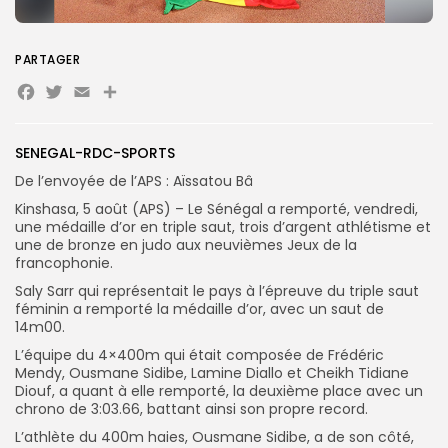
Search
Search
PARTAGER
for:
Button
Facebook
Twitter
Email
Partager
FR
SENEGAL-RDC-SPORTS
De l’envoyée de l’APS : Aïssatou Bâ
Kinshasa, 5 août (APS) – Le Sénégal a remporté, vendredi,
une médaille d’or en triple saut, trois d’argent athlétisme et
une de bronze en judo aux neuvièmes Jeux de la
francophonie.
Saly Sarr qui représentait le pays à l’épreuve du triple saut
féminin a remporté la médaille d’or, avec un saut de
14m00.
L’équipe du 4×400m qui était composée de Frédéric
Mendy, Ousmane Sidibe, Lamine Diallo et Cheikh Tidiane
Diouf, a quant à elle remporté, la deuxième place avec un
chrono de 3:03.66, battant ainsi son propre record.
L’athlète du 400m haies, Ousmane Sidibe, a de son côté,