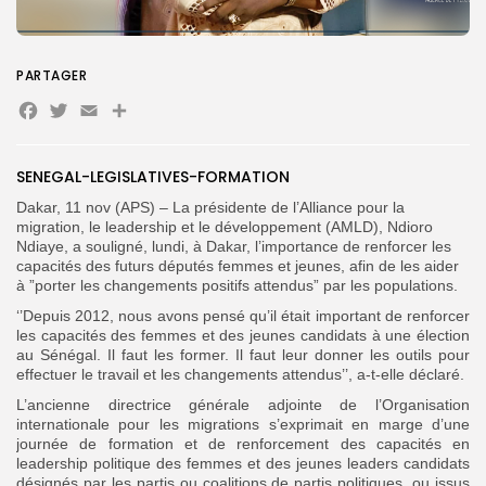
Search
Search
for:
PARTAGER
Button
Facebook
Twitter
Email
Partager
FR
SENEGAL-LEGISLATIVES-FORMATION
Dakar, 11 nov (APS) – La présidente de l’Alliance pour la
migration, le leadership et le développement (AMLD), Ndioro
Ndiaye, a souligné, lundi, à Dakar, l’importance de renforcer les
capacités des futurs députés femmes et jeunes, afin de les aider
à ”porter les changements positifs attendus” par les populations.
‘’Depuis 2012, nous avons pensé qu’il était important de renforcer
les capacités des femmes et des jeunes candidats à une élection
au Sénégal. Il faut les former. Il faut leur donner les outils pour
effectuer le travail et les changements attendus’’, a-t-elle déclaré.
L’ancienne directrice générale adjointe de l’Organisation
internationale pour les migrations s’exprimait en marge d’une
journée de formation et de renforcement des capacités en
leadership politique des femmes et des jeunes leaders candidats
désignés par les partis ou coalitions de partis politiques, ou issus