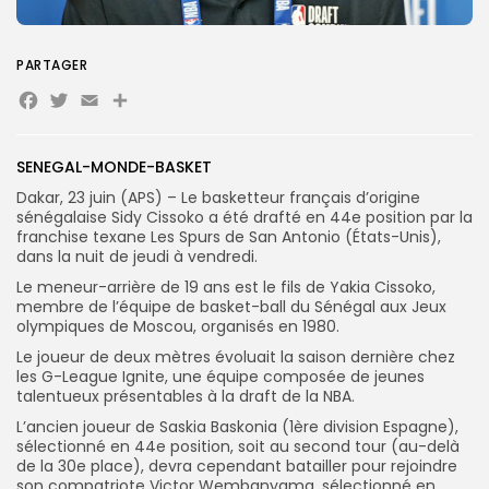
Search
Search
for:
PARTAGER
Button
Facebook
Twitter
Email
Partager
FR
SENEGAL-MONDE-BASKET
Dakar, 23 juin (APS) – Le basketteur français d’origine
sénégalaise Sidy Cissoko a été drafté en 44e position par la
franchise texane Les Spurs de San Antonio (États-Unis),
dans la nuit de jeudi à vendredi.
Le meneur-arrière de 19 ans est le fils de Yakia Cissoko,
membre de l’équipe de basket-ball du Sénégal aux Jeux
olympiques de Moscou, organisés en 1980.
Le joueur de deux mètres évoluait la saison dernière chez
les G-League Ignite, une équipe composée de jeunes
talentueux présentables à la draft de la NBA.
L’ancien joueur de Saskia Baskonia (1ère division Espagne),
sélectionné en 44e position, soit au second tour (au-delà
de la 30e place), devra cependant batailler pour rejoindre
son compatriote Victor Wembanyama, sélectionné en