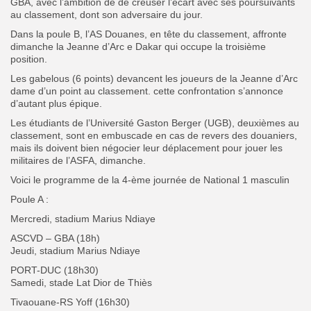
GBA, avec l’ambition de de creuser l’écart avec ses poursuivants
au classement, dont son adversaire du jour.
Dans la poule B, l’AS Douanes, en tête du classement, affronte
dimanche la Jeanne d’Arc e Dakar qui occupe la troisième
position.
Les gabelous (6 points) devancent les joueurs de la Jeanne d’Arc
dame d’un point au classement. cette confrontation s’annonce
d’autant plus épique
.
Les étudiants de l’Université Gaston Berger (UGB), deuxièmes au
classement, sont en embuscade en cas de revers des douaniers,
mais ils doivent bien négocier leur déplacement pour jouer
les
militaires de l’ASFA, dimanche.
Voici le programme de la 4-ème journée de National 1 masculin
Poule A :
Mercredi, stadium Marius Ndiaye
ASCVD – GBA (18h)
Jeudi, stadium Marius Ndiaye
PORT-DUC (18h30)
Samedi, stade Lat Dior de Thiès
Tivaouane-RS Yoff (16h30)