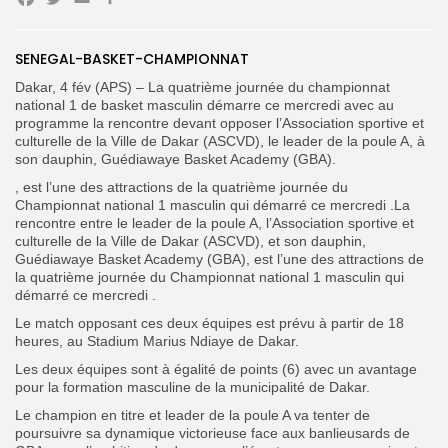
Facebook
Twitter
Email
Partager
SENEGAL-BASKET-CHAMPIONNAT
Search
Search
for:
Dakar, 4 fév (APS) – La quatrième journée du championnat
Button
national 1 de basket masculin démarre ce mercredi avec au
programme la rencontre devant opposer l’Association sportive et
FR
culturelle de la Ville de Dakar (ASCVD), le leader de la poule A, à
son dauphin, Guédiawaye Basket Academy (GBA).
, est l’une des attractions de la quatrième journée du
Championnat national 1 masculin qui démarré ce mercredi .La
rencontre entre le leader de la poule A, l’Association sportive et
culturelle de la Ville de Dakar (ASCVD), et son dauphin,
Guédiawaye Basket Academy (GBA), est l’une des attractions de
la quatrième journée du Championnat national 1 masculin qui
démarré ce mercredi .
Le match opposant ces deux équipes est prévu à partir de 18
heures, au Stadium Marius Ndiaye de Dakar.
Les deux équipes sont à égalité de points (6) avec un avantage
pour la formation masculine de la municipalité de Dakar.
Le champion en titre et leader de la poule A va tenter de
poursuivre sa dynamique victorieuse face aux banlieusards de