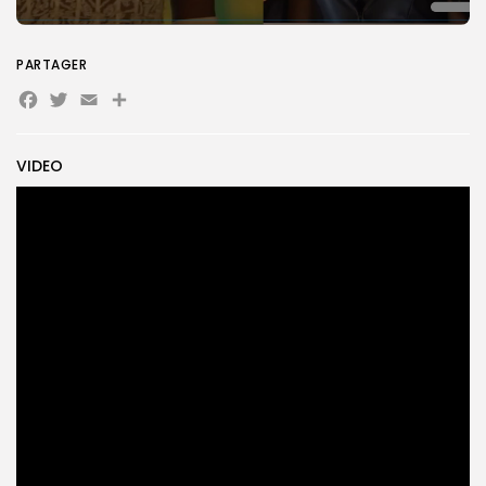
Search
Search
PARTAGER
for:
Button
Facebook
Twitter
Email
Partager
FR
VIDEO