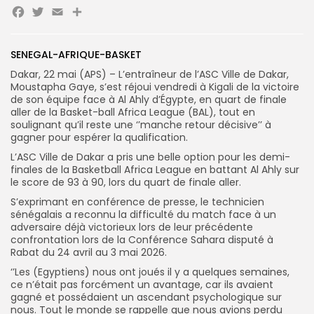
Facebook
Twitter
Email
Partager
Search
Search
for:
SENEGAL-AFRIQUE-BASKET
Button
Dakar, 22 mai (APS) – L’entraîneur de l’ASC Ville de Dakar,
FR
Moustapha Gaye, s’est réjoui vendredi à Kigali de la victoire
de son équipe face à Al Ahly d’Égypte, en quart de finale
aller de la Basket-ball Africa League (BAL), tout en
soulignant qu’il reste une ‘’manche retour décisive’’ à
gagner pour espérer la qualification.
L’ASC Ville de Dakar a pris une belle option pour les demi-
finales de la Basketball Africa League en battant Al Ahly sur
le score de 93 à 90, lors du quart de finale aller.
S’exprimant en conférence de presse, le technicien
sénégalais a reconnu la difficulté du match face à un
adversaire déjà victorieux lors de leur précédente
confrontation lors de la Conférence Sahara disputé à
Rabat du 24 avril au 3 mai 2026.
‘’Les (Egyptiens) nous ont joués il y a quelques semaines,
ce n’était pas forcément un avantage, car ils avaient
gagné et possédaient un ascendant psychologique sur
nous. Tout le monde se rappelle que nous avions perdu