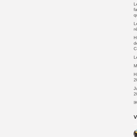
L
f
q
L
r
H
d
C
L
M
H
2
J
2
I
V