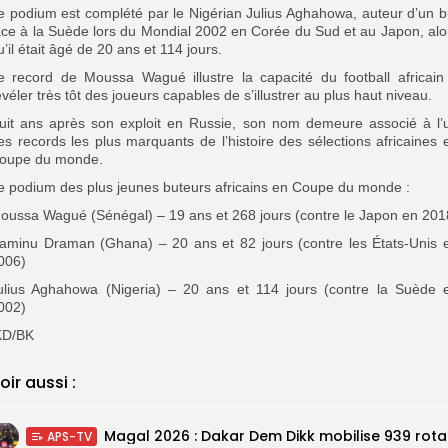
e podium est complété par le Nigérian Julius Aghahowa, auteur d’un b
ace à la Suède lors du Mondial 2002 en Corée du Sud et au Japon, alo
u’il était âgé de 20 ans et 114 jours.
e record de Moussa Wagué illustre la capacité du football africain
évéler très tôt des joueurs capables de s’illustrer au plus haut niveau.
uit ans après son exploit en Russie, son nom demeure associé à l’
es records les plus marquants de l’histoire des sélections africaines 
oupe du monde.
e podium des plus jeunes buteurs africains en Coupe du monde :
oussa Wagué (Sénégal) – 19 ans et 268 jours (contre le Japon en 201
aminu Draman (Ghana) – 20 ans et 82 jours (contre les États-Unis 
006)
ulius Aghahowa (Nigeria) – 20 ans et 114 jours (contre la Suède 
002)
KD/BK
oir aussi :
Magal 20
APS-TV