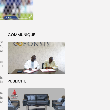
COMMUNIQUE
re
e,
au
ne
19
ts
PUBLICITE
du
la
is
82