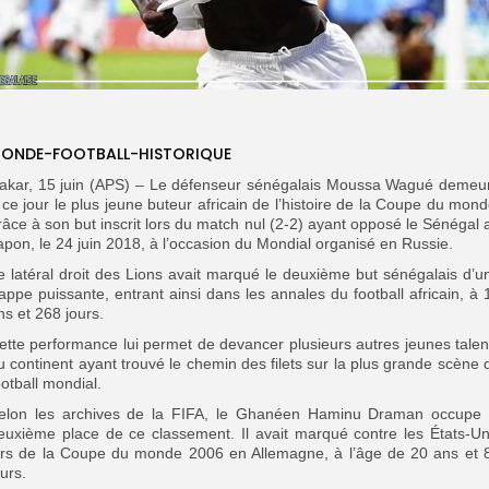
ONDE-FOOTBALL-HISTORIQUE
akar, 15 juin (APS) – Le défenseur sénégalais Moussa Wagué demeu
 ce jour le plus jeune buteur africain de l’histoire de la Coupe du mond
râce à son but inscrit lors du match nul (2-2) ayant opposé le Sénégal 
apon, le 24 juin 2018, à l’occasion du Mondial organisé en Russie.
e latéral droit des Lions avait marqué le deuxième but sénégalais d’u
rappe puissante, entrant ainsi dans les annales du football africain, à 
ns et 268 jours.
ette performance lui permet de devancer plusieurs autres jeunes talen
u continent ayant trouvé le chemin des filets sur la plus grande scène 
ootball mondial.
elon les archives de la FIFA, le Ghanéen Haminu Draman occupe 
euxième place de ce classement. Il avait marqué contre les États-Un
ors de la Coupe du monde 2006 en Allemagne, à l’âge de 20 ans et 
ours.