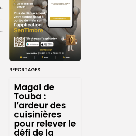
Grand Magal : 289 arrestations lors d’opérations préventives de sécurisation
 seize Lioncelles retenues pour l’étape finale de...
agal de Touba : une centaine de gendarmes mobilisés sur les...
REPORTAGES
Magal de
Touba :
l’ardeur des
cuisinières
pour relever le
défi de la