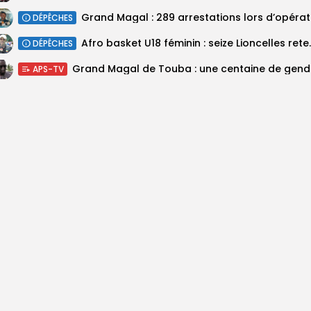
DÉPÊCHES
‎Afro basket U18 féminin :
DÉPÊCHES
Grand M
APS-TV