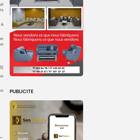
ut
rs
 à
un
en
8)
en
PUBLICITE
en
26 : Dakar Dem Dikk mobilise 939 rotations et transporte près...