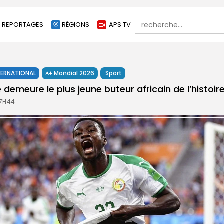
Search
REPORTAGES
RÉGIONS
APS TV
for:
TERNATIONAL
Mondial 2026
Sport
emeure le plus jeune buteur africain de l’histoir
 7H44