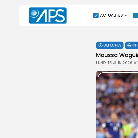
ACTUALITES
POLITIQUE
DÉPÊCHES
IN
SOCIÉTÉ
Moussa Wagué d
ÉCONOMIE
LUNDI 15 JUIN 2026 À
CULTURE
SPORT
ENVIRONNEMENT
INTERNATIONAL
AGENDA
SANTE