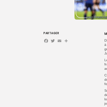
PARTAGER
M
Facebook
Twitter
Email
Partager
D
à
g
J
L
f
a
C
d
f
S
d
l
j