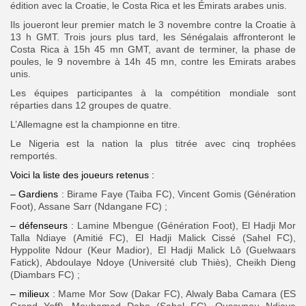
édition avec la Croatie, le Costa Rica et les Émirats arabes unis.
Ils joueront leur premier match le 3 novembre contre la Croatie à
13 h GMT. Trois jours plus tard, les Sénégalais affronteront le
Costa Rica à 15h 45 mn GMT, avant de terminer, la phase de
poules, le 9 novembre à 14h 45 mn, contre les Emirats arabes
unis.
Les équipes participantes à la compétition mondiale sont
réparties dans 12 groupes de quatre.
L’Allemagne est la championne en titre.
Le Nigeria est la nation la plus titrée avec cinq trophées
remportés.
Voici la liste des joueurs retenus :
– Gardiens
: Birame Faye (Taiba FC), Vincent Gomis (Génération
Foot), Assane Sarr (Ndangane FC) ;
– défenseurs
: Lamine Mbengue (Génération Foot), El Hadji Mor
Talla Ndiaye (Amitié FC), El Hadji Malick Cissé (Sahel FC),
Hyppolite Ndour (Keur Madior), El Hadji Malick Lô (Guelwaars
Fatick), Abdoulaye Ndoye (Université club Thiès), Cheikh Dieng
(Diambars FC) ;
– milieux
: Mame Mor Sow (Dakar FC), Alwaly Baba Camara (ES
Grand Yoff), Mouhamed Dabo (Sahel FC), Ouseynou Ndiaye