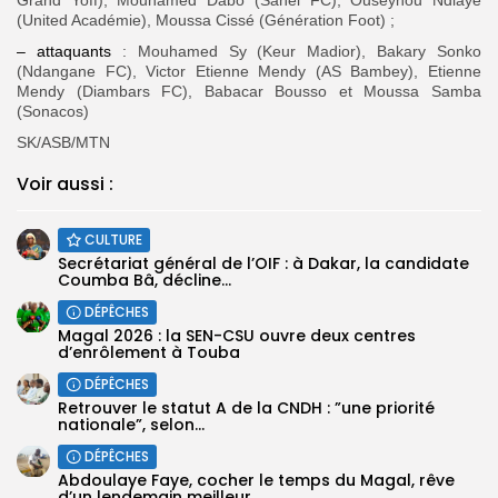
(United Académie), Moussa Cissé (Génération Foot) ;
– attaquants
: Mouhamed Sy (Keur Madior), Bakary Sonko
(Ndangane FC), Victor Etienne Mendy (AS Bambey), Etienne
Mendy (Diambars FC), Babacar Bousso et Moussa Samba
(Sonacos)
SK/ASB/MTN
Voir aussi :
CULTURE
Secrétariat général de l’OIF : à Dakar, la candidate
Coumba Bâ, décline...
DÉPÊCHES
Magal 2026 : la SEN-CSU ouvre deux centres
d’enrôlement à Touba
DÉPÊCHES
Retrouver le statut A de la CNDH : ”une priorité
nationale”, selon...
DÉPÊCHES
Abdoulaye Faye, cocher le temps du Magal, rêve
d’un lendemain meilleur