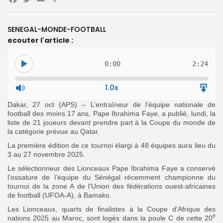
Facebook
Twitter
Email
Partager
SENEGAL-MONDE-FOOTBALL
Search
Search
for:
ecouter l'article :
Button
FR
0:00
2:24
1.0x
Dakar, 27 oct (APS) – L’entraîneur de l’équipe nationale de
football des moins 17 ans, Pape Ibrahima Faye, a publié, lundi, la
liste de 21 joueurs devant prendre part à la Coupe du monde de
la catégorie prévue au Qatar.
La première édition de ce tournoi élargi à 48 équipes aura lieu du
3 au 27 novembre 2025.
Le sélectionneur des Lionceaux Pape Ibrahima Faye a conservé
l’ossature de l’équipe du Sénégal récemment championne du
tournoi de la zone A de l’Union des fédérations ouest-africaines
de football (UFOA-A), à Bamako.
Les Lionceaux, quarts de finalistes à la Coupe d’Afrique des
e
nations 2025 au Maroc, sont logés dans la poule C de cette 20