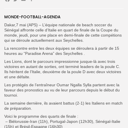
Facebook
Twitter
Email
Partager
Search
Search
for:
Button
MONDE-FOOTBALL-AGENDA
Dakar,7 mai (APS) – L’équipe nationale de beach soccer du
FR
Sénégal affronte celle d’Italie en quart de finale de la Coupe du
monde, jeudi, pour une place en demi-finale de cette compétions
qui se déroule actuellement aux Seychelles.
La rencontre entre les deux équipes se déroulera à partir de 15
heures au “Paradise Arena” des Seychelles .
Les Lions, dont le parcours impressionne jusque-là avec trois
victoires en autant de sorties, ont terminé leaders de la poule C.
Ils héritent de l’Italie, deuxième de la poule D avec deux victoires
et une défaite.
Les protégés de l’entraîneur Oumar Ngalla Sylla partent avec la
faveur des pronostics au vu de leur parcours depuis le début du
tournoi.
La semaine dernière, ils avaient battus (2-1) les Italiens en match
de préparation.
Voici le programme des quarts de finale :
– Biélorussie-Iran (11h), Portugal-Japon (12h30), Sénégal-Italie
(15h) et Brésil-Espagne (16h30)