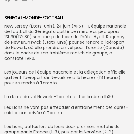
Facebook
Twitter
Email
Partager
Search
Search
SENEGAL-MONDE-FOOTBALL
for:
Button
New Jersey (États-Unis), 24 juin (APS) – L’équipe nationale
de football du Sénégal a quitté ce mercredi, peu après
FR
13h30(17h30) son camp de base de l’hôtel Hyatt Regency
de New Brunswick (Etats-Unis) pour se rendre à l’aéroport
de Newark, où elle prendra un vol pour Toronto (Canada)
dans le cadre de son troisième match de groupe, a
constaté l’APS.
‎Les joueurs de l’équipe nationale et la délégation officielle
quittent l’aéroport de Newark vers 15 heures (18 heures)
pour se rendre à Toronto.
La durée du vol Newark -Toronto est estimée à 1h30.
‎Les Lions ne vont pas effectuer d’entraînement cet après-
midi à leur arrivée à Toronto.
Les Lions, battus lors de leurs deux premiers matchs de
groupe par la France (1-3), puis par la Norvège (2-3),