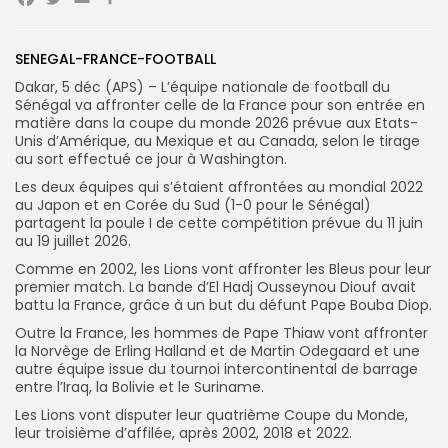
Facebook
Twitter
Email
Partager
Search
Search
SENEGAL-FRANCE-FOOTBALL
for:
Button
Dakar, 5 déc (APS) – L’équipe nationale de football du
FR
Sénégal va affronter celle de la France pour son entrée en
matière dans la coupe du monde 2026 prévue aux Etats-
Unis d’Amérique, au Mexique et au Canada, selon le tirage
au sort effectué ce jour à Washington.
Les deux équipes qui s’étaient affrontées au mondial 2022
au Japon et en Corée du Sud (1-0 pour le Sénégal)
partagent la poule I de cette compétition prévue du 11 juin
au 19 juillet 2026.
Comme en 2002, les Lions vont affronter les Bleus pour leur
premier match. La bande d’El Hadj Ousseynou Diouf avait
battu la France, grâce à un but du défunt Pape Bouba Diop.
Outre la France, les hommes de Pape Thiaw vont affronter
la Norvège de Erling Halland et de Martin Odegaard et une
autre équipe issue du tournoi intercontinental de barrage
entre l’Iraq, la Bolivie et le Suriname.
Les Lions vont disputer leur quatrième Coupe du Monde,
leur troisième d’affilée, après 2002, 2018 et 2022.