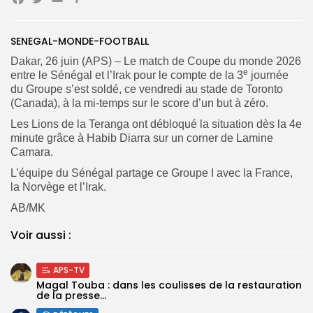
Facebook
Twitter
Email
Partager
Search
Search
for:
Button
SENEGAL-MONDE-FOOTBALL
FR
Dakar, 26 juin (APS) – Le match de Coupe du monde 2026
e
entre le Sénégal et l’Irak pour le compte de la 3
journée
du Groupe s’est soldé, ce vendredi au stade de Toronto
(Canada), à la mi-temps sur le score d’un but à zéro.
Les Lions de la Teranga ont débloqué la situation dès la 4e
minute grâce à Habib Diarra sur un corner de Lamine
Camara.
L’équipe du Sénégal partage ce Groupe I avec la France,
la Norvège et l’Irak.
AB/MK
Voir aussi :
APS-TV
Magal Touba : dans les coulisses de la restauration
de la presse...