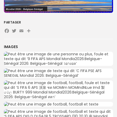
Search
Search
PARTAGER
for:
Button
Facebook
Twitter
Email
Partager
FR
IMAGES