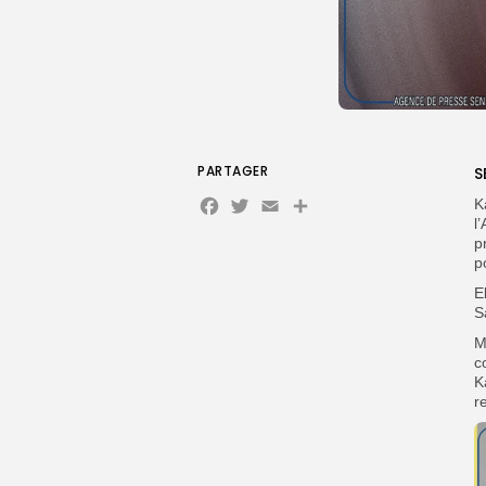
PARTAGER
S
Facebook
Twitter
Email
K
l
p
p
E
S
M
c
K
r