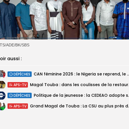
TS/ADE/BK/SBS
oir aussi :
‎CAN féminine 2026 : le Nigeria se reprend, le Malawi su
DÉPÊCHES
Magal Touba : 
APS-TV
Politique de la jeunesse :
DÉPÊCHES
Grand Magal de Tou
APS-TV