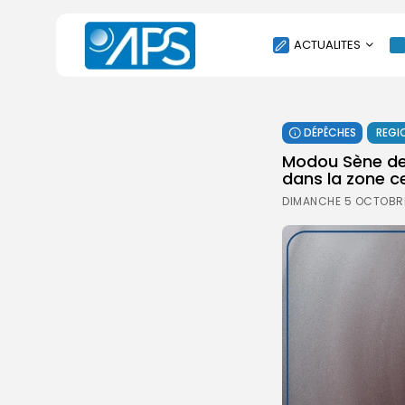
ACTUALITES
POLITIQUE
DÉPÊCHES
REGI
SOCIÉTÉ
Modou Sène de 
ÉCONOMIE
dans la zone c
CULTURE
DIMANCHE 5 OCTOBRE
SPORT
ENVIRONNEMENT
INTERNATIONAL
AGENDA
SANTE