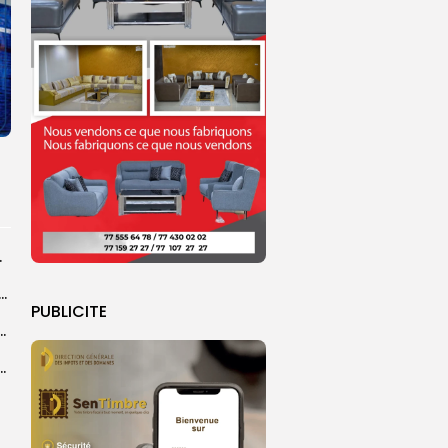
rprend encore...
dans les coulisses de la restauration de la presse...
PUBLICITE
 la CEDEAO adopte son plan d’actions stratégiques...
ba : La CSU au plus près des pèlerins