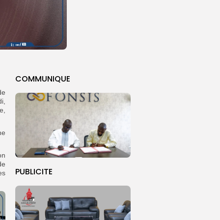
COMMUNIQUE
de
i,
e,
ne
on
de
PUBLICITE
es