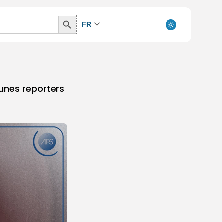
Search
FR
Button
unes reporters