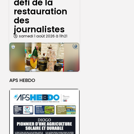
défi de la
restauration
des
journalistes
samedi 1 août 2026 à 11h21
APS HEBDO