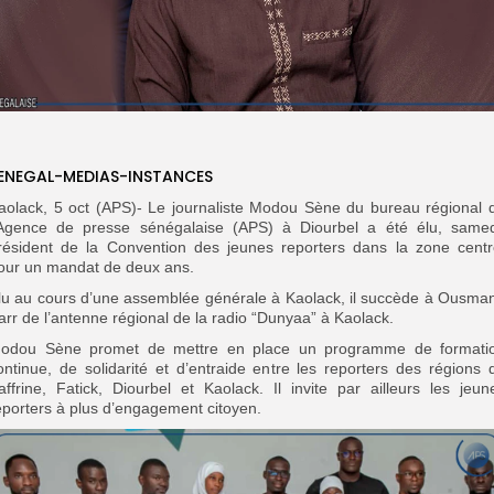
ENEGAL-MEDIAS-INSTANCES
aolack, 5 oct (APS)- Le journaliste Modou Sène du bureau régional 
’Agence de presse sénégalaise (APS) à Diourbel a été élu, samed
résident de la Convention des jeunes reporters dans la zone centr
our un mandat de deux ans.
lu au cours d’une assemblée générale à Kaolack, il succède à Ousma
arr de l’antenne régional de la radio “Dunyaa” à Kaolack.
odou Sène promet de mettre en place un programme de formati
ontinue, de solidarité et d’entraide entre les reporters des régions 
affrine, Fatick, Diourbel et Kaolack. Il invite par ailleurs les jeun
eporters à plus d’engagement citoyen.