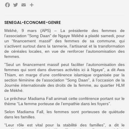
Facebook
Twitter
Email
Partager
Search
Search
SENEGAL-ECONOMIE-GENRE
for:
Button
Mékhé, 9 mars (APS) – La présidente des femmes de
l’association “Song Daan” de Ngaye Mékhé a plaidé samedi, pour
FR
un “financement massif” des femmes de sa commune, qui
s’activent surtout dans la tannerie, l’artisanat et la transformation
de céréales locales, en vue de renforcer l’autonomisation des
femmes.
”Seul un financement massif peut faciliter l’autonomisation des
femmes qui sont dans diverses activités ici à Ngaye”, a dit Awa
Thiam, en marge d’une conférence islamique organisée par la
section féminine de l’association “Song Daan”, à l’occasion de la
Journée internationale des droits de la femme, au quartier HLM
de Mékhé.
Le prêcheur Madiama Fall animait cette conférence portant sur le
thème “La femme porteuse de l’empathie dans les foyers”.
Selon Madiama Fall, les femmes sont porteuses de quiétude
dans les familles.
“Leur rôle est vital pour la stabilité des familles”, a dit le