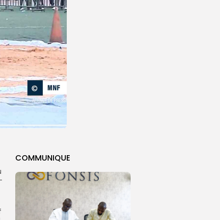
COMMUNIQUE
u
-
f