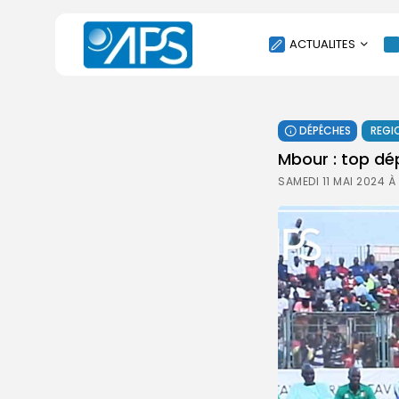
ACTUALITES
POLITIQUE
DÉPÊCHES
REGI
SOCIÉTÉ
Mbour : top dép
ÉCONOMIE
SAMEDI 11 MAI 2024 À
CULTURE
SPORT
ENVIRONNEMENT
INTERNATIONAL
AGENDA
SANTE