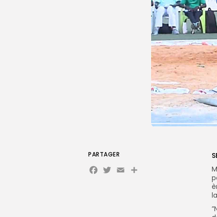
PARTAGER
S
Facebook
Twitter
Email
M
p
è
l
”