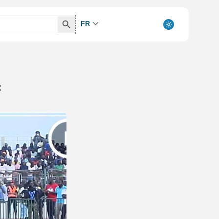
Search
FR
Button
t