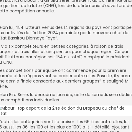
e l’État ici à Mbour“, a dit Bira Séne, président du Comité nationa
e gestion de la lutte (CNG), lors de la cérémonie d’ouverture de
ette compétition annuelle.
elon lui, “154 lutteurs venus des 14 régions du pays vont participe
ux activités de l’édition 2024 parrainée par le nouveau chef de
’État Bassirou Diomaye Faye“.
Il y a six compétiteurs en petites catégories, à raison de trois
arçons et trois filles et cinq seniors pour chaque région. Ce qui
ait 11 lutteurs par région soit 154 au total“, a expliqué le président
u CNG.
Les compétitions par équipe ont commencé pour la première
ournée et les régions vont se croiser entre elles. Ensuite, il y aura
ne demie finale consacrée aux derniers groupes“, a souligné M.
éne.
elon Bira Séne, la deuxième journée, celle du samedi, sera dédié
ux compétitions individuelles.
Toutes les catégories vont se croiser : les 66 kilos entre elles, les
6 aussi, les 86, les 100 et les plus de 100“, a-t-il détaillé, ajoutant