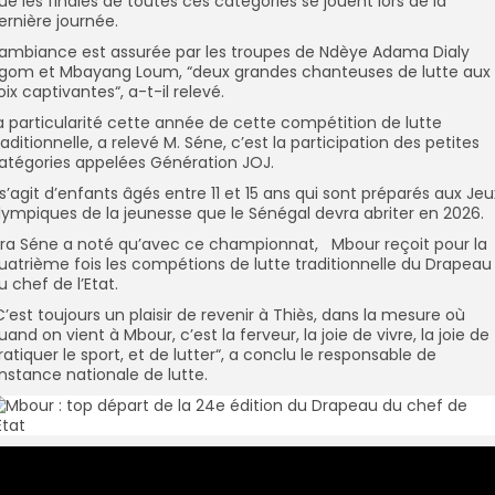
ue les finales de toutes ces catégories se jouent lors de la
ernière journée.
’ambiance est assurée par les troupes de Ndèye Adama Dialy
gom et Mbayang Loum, “deux grandes chanteuses de lutte aux
oix captivantes“, a-t-il relevé.
a particularité cette année de cette compétition de lutte
raditionnelle, a relevé M. Séne, c’est la participation des petites
atégories appelées Génération JOJ.
l s’agit d’enfants âgés entre 11 et 15 ans qui sont préparés aux Jeu
lympiques de la jeunesse que le Sénégal devra abriter en 2026.
ira Séne a noté qu’avec ce championnat, Mbour reçoit pour la
uatrième fois les compétions de lutte traditionnelle du Drapeau
u chef de l’Etat.
C’est toujours un plaisir de revenir à Thiès, dans la mesure où
uand on vient à Mbour, c’est la ferveur, la joie de vivre, la joie de
ratiquer le sport, et de lutter“, a conclu le responsable de
’instance nationale de lutte.