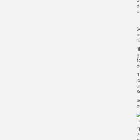
d
d
c
S
a
l
”
g
f
d
”
j
u
S
S
a
”
7