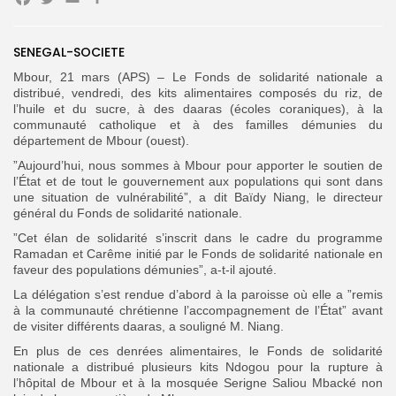
Facebook
Twitter
Email
Partager
Search
Search
SENEGAL-SOCIETE
for:
Button
Mbour, 21 mars (APS) – Le Fonds de solidarité nationale a
distribué, vendredi, des kits alimentaires composés du riz, de
FR
l’huile et du sucre, à des daaras (écoles coraniques), à la
communauté catholique et à des familles démunies du
département de Mbour (ouest).
”Aujourd’hui, nous sommes à Mbour pour apporter le soutien de
l’État et de tout le gouvernement aux populations qui sont dans
une situation de vulnérabilité”, a dit Baïdy Niang, le directeur
général du Fonds de solidarité nationale.
”Cet élan de solidarité s’inscrit dans le cadre du programme
Ramadan et Carême initié par le Fonds de solidarité nationale en
faveur des populations démunies”, a-t-il ajouté.
La délégation s’est rendue d’abord à la paroisse où elle a ”remis
à la communauté chrétienne l’accompagnement de l’État” avant
de visiter différents daaras, a souligné M. Niang.
En plus de ces denrées alimentaires, le Fonds de solidarité
nationale a distribué plusieurs kits Ndogou pour la rupture à
l’hôpital de Mbour et à la mosquée Serigne Saliou Mbacké non