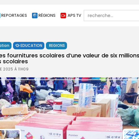
Search
REPORTAGES
RÉGIONS
APS TV
for:
ation
EDUCATION
REGIONS
s fournitures scolaires d’une valeur de six millio
 scolaires
 2025 À 11H09