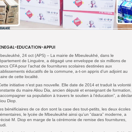
ENEGAL-EDUCATION-APPUI
beuleukhé, 24 oct (APS) – La mairie de Mbeuleukhé, dans le
épartement de Linguère, a dégagé une enveloppe de six millions de
rancs CFA pour l’achat de fournitures scolaires destinées aux
tablissements éducatifs de la commune, a-t-on appris d’un adjoint au
aire de cette localité.
Cette initiative n’est pas nouvelle. Elle date de 2014 et traduit la volonté
onstante du maire Aliou Dia, ancien député et enseignant de formation,
’accompagner sa population à travers le soutien à l’éducation”, a décla
liou Diop.
es bénéficiaires de ce don sont la case des tout-petits, les deux écoles
lémentaires, le lycée de Mbeuleukhé ainsi qu’un “daara” moderne, a
récisé M. Diop en marge de la cérémonie de remise des fournitures,
eudi.