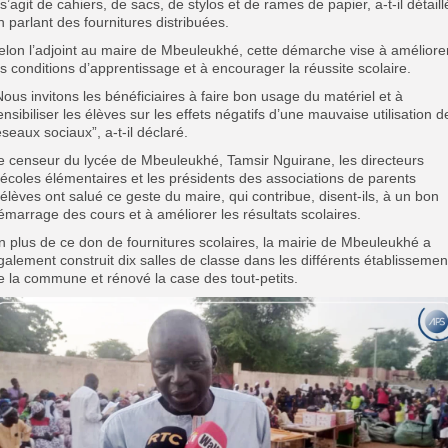
l s’agit de cahiers, de sacs, de stylos et de rames de papier, a-t-il détaill
n parlant des fournitures distribuées.
elon l’adjoint au maire de Mbeuleukhé, cette démarche vise à améliore
es conditions d’apprentissage et à encourager la réussite scolaire.
Nous invitons les bénéficiaires à faire bon usage du matériel et à
ensibiliser les élèves sur les effets négatifs d’une mauvaise utilisation d
éseaux sociaux”, a-t-il déclaré.
e censeur du lycée de Mbeuleukhé, Tamsir Nguirane, les directeurs
’écoles élémentaires et les présidents des associations de parents
’élèves ont salué ce geste du maire, qui contribue, disent-ils, à un bon
émarrage des cours et à améliorer les résultats scolaires.
n plus de ce don de fournitures scolaires, la mairie de Mbeuleukhé a
galement construit dix salles de classe dans les différents établissemen
e la commune et rénové la case des tout-petits.