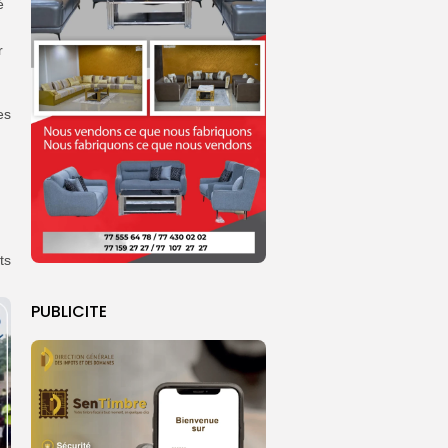
é
r
es
ts
PUBLICITE