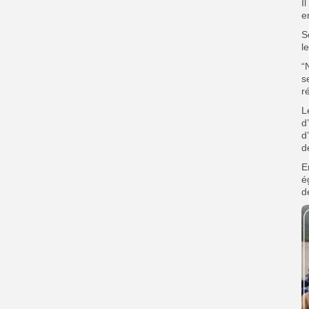
I
e
S
l
“
s
r
L
d
d
d
E
é
d