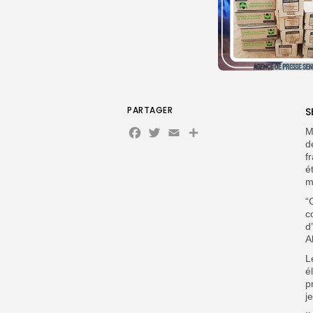
PARTAGER
S
Facebook
Twitter
Email
Partager
M
d
f
é
m
“
c
d
A
L
é
p
j