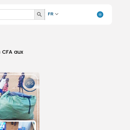
Search
FR
Button
ns CFA aux