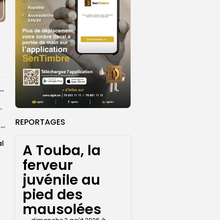
tion JOJ : les Lionnes de rugby à 7 bouclent un stage...
age rapprocher les Sénégalais de...
REPORTAGES
‎Tournoi qualificatif de la Ligue des Champions de la CAF féminine UFOA/A...
al
A Touba, la
ferveur
juvénile au
pied des
mausolées