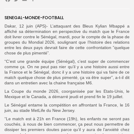
Facebook
Twitter
Email
Partager
Search
Search
SENEGAL-MONDE-FOOTBALL
for:
Button
Dakar, 12 juin (APS)- L’attaquant des Bleus Kylian Mbappé a
FR
affiché sa détermination en perspective du match que le France
doit livrer contre le Sénégal, mardi, pour le compte de la phase de
groupes du Mondial 2026, soulignant que l’histoire des relations
entre les deux pays devrait faire de cette confrontation ”quelque
chose de plus pimenté”.
“C’est une grande équipe (Sénégal), c’est super de commencer
comme ça. On ne peut pas nier qu’il y a une histoire aussi entre
la France et le Sénégal, donc il y a une histoire qui va faire de ce
match quelque chose de plus pimenté, ça va être super”, a-t-il dit
dans un entretien avec la chaine française M6.
‎La Coupe du monde 2026, coorganisée par les Etats-Unis, le
Mexique et le Canada, a démarré jeudi et prend fin le 19 juillet.
Le Sénégal entame la compétition en affrontant la France, le 16
juin, au stade MetLife du New Jersey.
“Le match est à 21h en France (19h), les enfants ne seront pas
couchés, à nous de bien commencer, ça peut nous permettre de
dissiper les premiers doutes parce qu’il y aura de l’anxiété chez