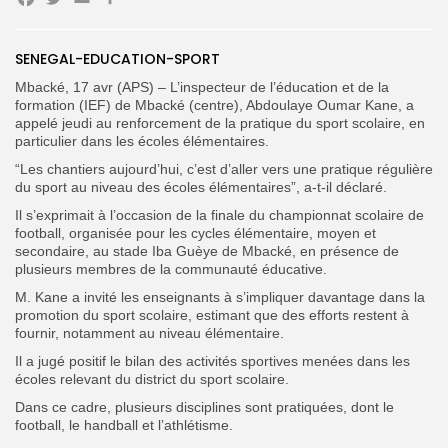
Facebook
Twitter
Email
Partager
Search
Search
SENEGAL-EDUCATION-SPORT
for:
Button
Mbacké, 17 avr (APS) – L’inspecteur de l’éducation et de la
FR
formation (IEF) de Mbacké (centre), Abdoulaye Oumar Kane, a
appelé jeudi au renforcement de la pratique du sport scolaire, en
particulier dans les écoles élémentaires.
“Les chantiers aujourd’hui, c’est d’aller vers une pratique régulière
du sport au niveau des écoles élémentaires”, a-t-il déclaré.
Il s’exprimait à l’
occasion de la finale du championnat scolaire de
football, organisée pour les cycles élémentaire, moyen et
secondaire, au stade Iba Guèye de Mbacké, en présence de
plusieurs membres de la communauté éducative.
M. Kane a invité les enseignants à s’impliquer davantage dans la
promotion du sport scolaire, estimant que des efforts restent à
fournir, notamment au niveau élémentaire.
Il a jugé positif le bilan des activités sportives menées dans les
écoles relevant du district du sport scolaire.
Dans ce cadre,
plusieurs disciplines sont pratiquées, dont le
football, le handball et l’athlétisme.