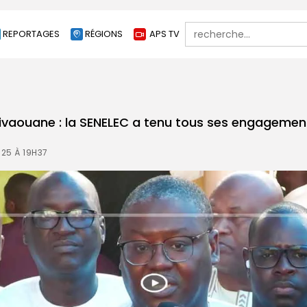
Search
REPORTAGES
RÉGIONS
APS TV
for:
ivaouane : la SENELEC a tenu tous ses engageme
25 À 19H37