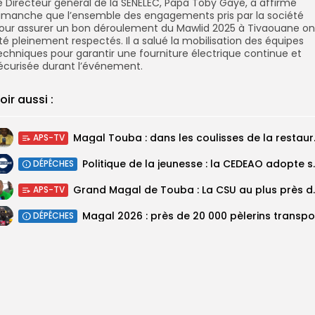
e Directeur général de la
SENELEC
, Papa Toby Gaye, a affirmé
imanche que l’ensemble des engagements pris par la société
our assurer un bon déroulement du Mawlid 2025 à Tivaouane on
té pleinement respectés. Il a salué la mobilisation des équipes
echniques pour garantir une fourniture électrique continue et
écurisée durant l’événement.
oir aussi :
Magal Touba : 
APS-TV
Politique de la jeunesse :
DÉPÊCHES
Grand Magal de Tou
APS-TV
DÉPÊCHES