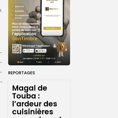
t
dans les coulisses de la restauration de la presse...
 la CEDEAO adopte son plan d’actions stratégiques...
ba : La CSU au plus près des pèlerins
REPORTAGES
Magal 2026 : près de 20 000 pèlerins transportés vers Touba en...
Magal de
Touba :
l’ardeur des
cuisinières