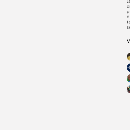
L
d
p
é
t
s
V