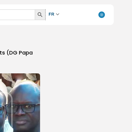
Search
FR
Button
nts (DG Papa