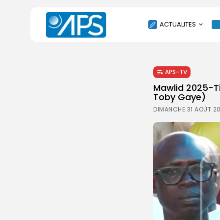
ACTUALITES
POLITIQUE
APS-TV
SOCIÉTÉ
Mawlid 2025-T
ÉCONOMIE
Toby Gaye)
CULTURE
DIMANCHE 31 AOÛT 20
SPORT
ENVIRONNEMENT
INTERNATIONAL
AGENDA
SANTE