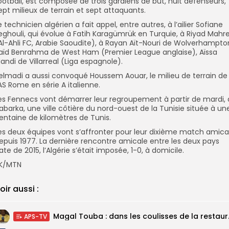
ootball, est composée de trois gardiens de but, huit défenseurs,
ept milieux de terrain et sept attaquants.
e technicien algérien a fait appel, entre autres, à l’ailier Sofiane
eghouli, qui évolue à Fatih Karagümrük en Turquie, à Riyad Mahr
Al-Ahli FC, Arabie Saoudite), à Rayan Aït-Nouri de Wolverhampto
aïd Benrahma de West Ham (Premier League anglaise), Aïssa
andi de Villarreal (Liga espagnole).
elmadi a aussi convoqué Houssem Aouar, le milieu de terrain de
’AS Rome en série A italienne.
es Fennecs vont démarrer leur regroupement à partir de mardi, 
abarka, une ville côtière du nord-ouest de la Tunisie située à un
entaine de kilomètres de Tunis.
es deux équipes vont s’affronter pour leur dixième match amica
epuis 1977. La dernière rencontre amicale entre les deux pays
ate de 2015, l’Algérie s’était imposée, 1-0, à domicile.
K/MTN
oir aussi :
Magal Touba : 
APS-TV