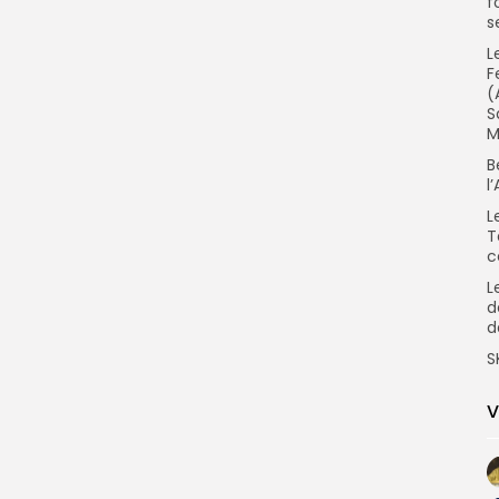
f
s
L
F
(
S
M
B
l
L
T
c
L
d
d
S
V