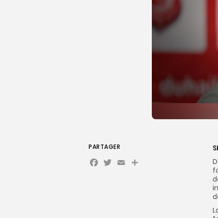
PARTAGER
S
Facebook
Twitter
Email
D
f
d
i
d
L