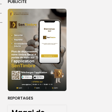
PUBLICITE
 la CEDEAO adopte son plan d’actions stratégiques...
ba : La CSU au plus près des pèlerins
Magal 2026 : près de 20 000 pèlerins transportés vers Touba en...
REPORTAGES