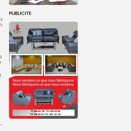
PUBLICITE
ez
n,
à
e
l
dans les coulisses de la restauration de la presse...