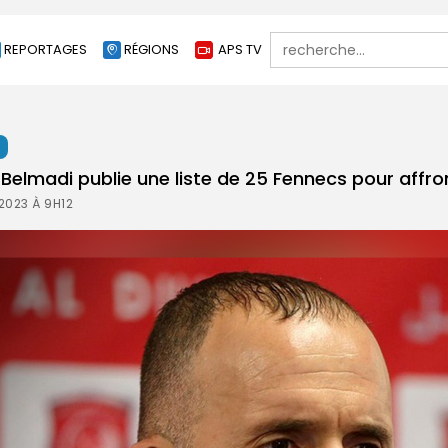
Search
REPORTAGES
RÉGIONS
APS TV
for:
t
Belmadi publie une liste de 25 Fennecs pour affron
2023 À 9H12