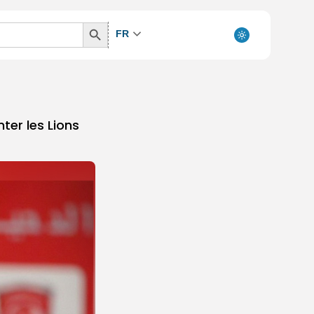
Search
FR
Button
ter les Lions