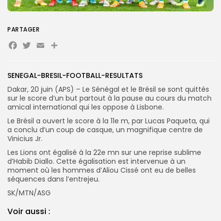
Search
Search
for:
Button
PARTAGER
Facebook
Twitter
Email
Partager
FR
SENEGAL-BRESIL-FOOTBALL-RESULTATS
Dakar, 20 juin (APS) – Le Sénégal et le Brésil se sont quittés
sur le score d’un but partout à la pause au cours du match
amical international qui les oppose à Lisbone.
Le Brésil a ouvert le score à la 11e m, par Lucas Paqueta, qui
a conclu d’un coup de casque, un magnifique centre de
Vinicius Jr.
Les Lions ont égalisé à la 22e mn sur une reprise sublime
d’Habib Diallo. Cette égalisation est intervenue à un
moment où les hommes d’Aliou Cissé ont eu de belles
séquences dans l’entrejeu.
SK/MTN/ASG
Voir aussi :