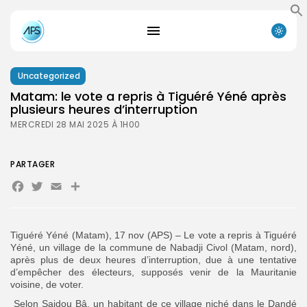
Uncategorized
Matam: le vote a repris à Tiguéré Yéné après
plusieurs heures d’interruption
MERCREDI 28 MAI 2025 À 1H00
PARTAGER
Facebook
Twitter
Email
Partager
Tiguéré Yéné (Matam), 17 nov (APS) – Le vote a repris à Tiguéré
Yéné, un village de la commune de Nabadji Civol (Matam, nord),
après plus de deux heures d’interruption,
due à une tentative
Search
Search
d’empêcher des électeurs, supposés venir de la Mauritanie
for:
Button
voisine, de voter.
Selon Saidou Bâ, un habitant de ce village niché dans le Dandé
FR