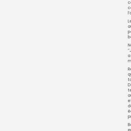
c
c
l
L
a
p
b
N
‘
a
m
R
q
t
D
t
a
e
d
é
p
B
e