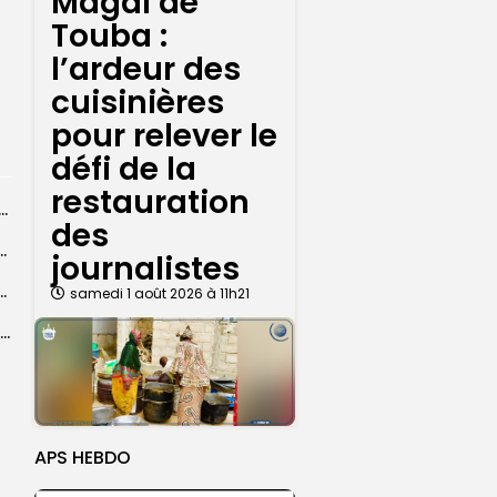
Magal de
Touba :
l’ardeur des
cuisinières
pour relever le
défi de la
restauration
dans les coulisses de la restauration de la presse...
des
 la CEDEAO adopte son plan d’actions stratégiques...
journalistes
ba : La CSU au plus près des pèlerins
samedi 1 août 2026 à 11h21
Magal 2026 : près de 20 000 pèlerins transportés vers Touba en...
APS HEBDO