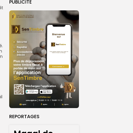
PUBLICITE
it
é.
on
un
il
REPORTAGES