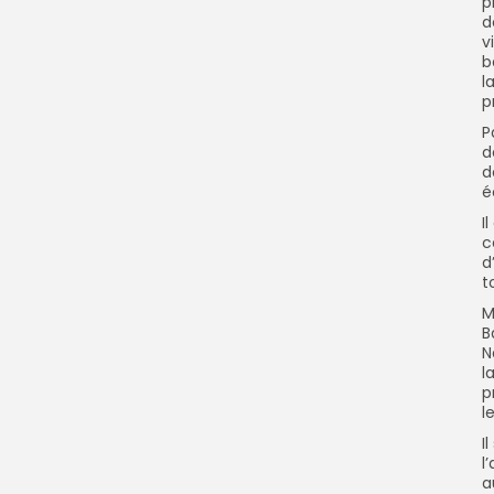
p
d
v
b
l
p
P
d
d
é
I
c
d
t
M
B
N
l
p
l
I
l
a