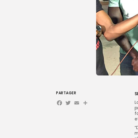
PARTAGER
S
Facebook
Twitter
Email
Partager
L
p
f
e
“
m