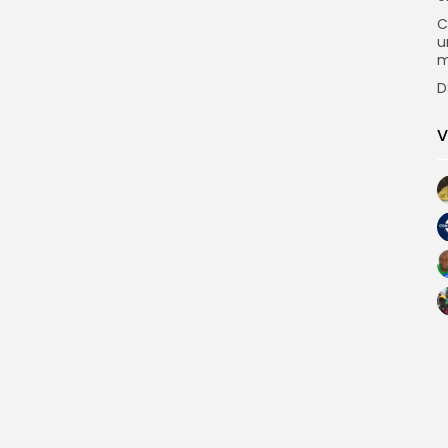
C
u
m
D
V