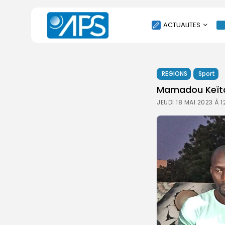
ACTUALITES
POLITIQUE
REGIONS
Sport
SOCIÉTÉ
Mamadou Keïta 
ÉCONOMIE
JEUDI 18 MAI 2023 À 
CULTURE
SPORT
ENVIRONNEMENT
INTERNATIONAL
AGENDA
SANTE