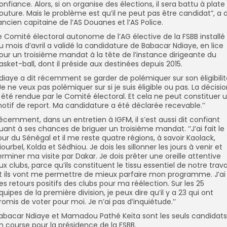
onfiance. Alors, si on organise des élections, il sera battu à plate
outure. Mais le problème est qu’il ne peut pas être candidat”, a d
’ancien capitaine de l’AS Douanes et l’AS Police.
e Comité électoral autonome de l’AG élective de la FSBB installé
u mois d’avril a validé la candidature de Babacar Ndiaye, en lice
our un troisième mandat à la tête de l’instance dirigeante du
asket-ball, dont il préside aux destinées depuis 2015.
diaye a dit récemment se garder de polémiquer sur son éligibilit
’Je ne veux pas polémiquer sur si je suis éligible ou pas. La décisi
 été rendue par le Comité électoral. Et cela ne peut constituer 
otif de report. Ma candidature a été déclarée recevable.’’
écemment, dans un entretien à IGFM, il s’est aussi dit confiant
uant à ses chances de briguer un troisième mandat. ‘’J’ai fait le
our du Sénégal et il me reste quatre régions, à savoir Kaolack,
iourbel, Kolda et Sédhiou. Je dois les sillonner les jours à venir et
erminer ma visite par Dakar. Je dois prêter une oreille attentive
ux clubs, parce qu’ils constituent le tissu essentiel de notre trava
t ils vont me permettre de mieux parfaire mon programme. J’ai
es retours positifs des clubs pour ma réélection. Sur les 25
quipes de la première division, je peux dire qu’il y a 23 qui ont
romis de voter pour moi. Je n’ai pas d’inquiétude.’’
abacar Ndiaye et Mamadou Pathé Keïta sont les seuls candidats
n course pour la présidence de la FSBB.