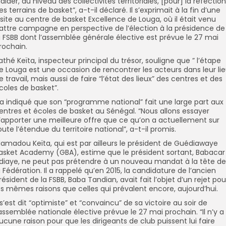
laider, au niveau des collectivités territoriales, [pour] la réfection
es terrains de basket”, a-t-il déclaré. Il s’exprimait à la fin d’une
isite au centre de basket Excellence de Louga, où il était venu
attre campagne en perspective de l’élection à la présidence de
a FSBB dont l’assemblée générale élective est prévue le 27 mai
rochain.
athé Keïta, inspecteur principal du trésor, souligne que ” l’étape
e Louga est une occasion de rencontrer les acteurs dans leur li
e travail, mais aussi de faire “l’état des lieux” des centres et des
coles de basket”.
l a indiqué que son “programme national” fait une large part aux
entres et écoles de basket au Sénégal. “Nous allons essayer
’apporter une meilleure offre que ce qu’on a actuellement sur
oute l’étendue du territoire national”, a-t-il promis.
amadou Keïta, qui est par ailleurs le président de Guédiawaye
asket Academy (GBA), estime que le président sortant, Babacar
diaye, ne peut pas prétendre à un nouveau mandat à la tête de
a Fédération. Il a rappelé qu’en 2015, la candidature de l’ancien
résident de la FSBB, Baba Tandian, avait fait l’objet d’un rejet pou
es mêmes raisons que celles qui prévalent encore, aujourd’hui.
l s’est dit “optimiste” et “convaincu” de sa victoire au soir de
’assemblée nationale élective prévue le 27 mai prochain. “Il n’y a
ucune raison pour que les dirigeants de club puissent lui faire