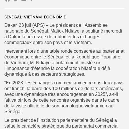
Facebook
Twitter
Email
Partager
Search
Search
SENEGAL-VIETNAM-ECONOMIE
for:
Button
Dakar, 23 juil (APS)
– Le président de l’Assemblée
FR
nationale du Sénégal, Malick Ndiaye, a souligné mercredi
à Dakar la nécessité de renforcer les échanges
commerciaux entre son pays et le Vietnam.
Intervenant lors d’une table ronde consacrée au partenariat
économique entre le Sénégal et la République Populaire
du Vietnam, M. Ndiaye a notamment insisté sur
l’importance d’étendre la coopération bilatérale déjà
dynamique à des secteurs stratégiques.
“En 2023, les échanges commerciaux entre nos deux pays
ont franchi la barre des 100 millions de dollars américains,
avec une dynamique très encourageante en 2025”, a-t-il
fait valoir lors de cette rencontre organisée dans le cadre
de la visite officielle de son homologue vietnamien au
Sénégal.
Le président de l’institution parlementaire du Sénégal a
salué le caractère stratégique du partenariat commercial