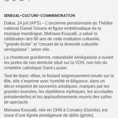
Facebook
Twitter
Email
Partager
SENEGAL-CULTURE-COMMEMORATION
Dakar, 14 juil (APS) – L’ancienne pensionnaire du Théâtre
national Daniel Sorano et figure emblématique de la
musique mandingue, Mahawa Kouyaté, a salué la
célébration des 60 ans de cette institution culturelle,
Search
Search
for:
‘’grande école’’ et ”creuset de la diversité culturelle
Button
sénégalaise’’, selon elle.
FR
La chanteuse guinéenne, naturalisée sénégalaise a ouvert
les portes de son domicile situé sur la VDN, non loin du
cimetière catholique Saint-Lazare.
Tout de blanc vêtue, le foulard soigneusement nouée sur la
tête, elle s’exprime avec humilité et élégance, dans un
décor empreint de souvenirs artistiques, marqués par les
grandes tournées, les répétitions mythiques, les accolades
présidentielles et les applaudissements nourris des salles
de spectacle.
Mahawa Kouyaté, née en 1949 à Conakry (Guinée), est
issue d’une lignée prestigieuse de djélis (griots),