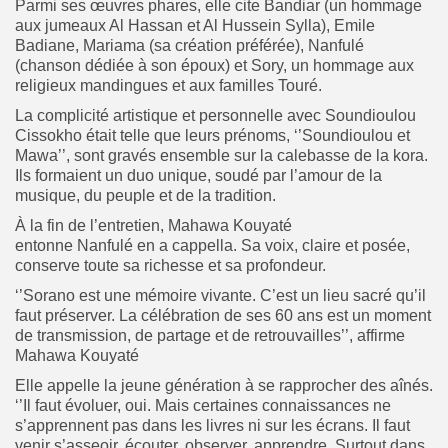
Parmi ses œuvres phares, elle cite Bandiar (un hommage
aux jumeaux Al Hassan et Al Hussein Sylla), Emile
Badiane, Mariama (sa création préférée), Nanfulé
(chanson dédiée à son époux) et Sory, un hommage aux
religieux mandingues et aux familles Touré.
La complicité artistique et personnelle avec Soundioulou
Cissokho était telle que leurs prénoms, ‘’Soundioulou et
Mawa’’, sont gravés ensemble sur la calebasse de la kora.
Ils formaient un duo unique, soudé par l’amour de la
musique, du peuple et de la tradition.
À la fin de l’entretien, Mahawa Kouyaté
entonne Nanfulé en a cappella. Sa voix, claire et posée,
conserve toute sa richesse et sa profondeur.
‘’Sorano est une mémoire vivante. C’est un lieu sacré qu’il
faut préserver. La célébration de ses 60 ans est un moment
de transmission, de partage et de retrouvailles’’, affirme
Mahawa Kouyaté
Elle appelle la jeune génération à se rapprocher des aînés.
‘’Il faut évoluer, oui. Mais certaines connaissances ne
s’apprennent pas dans les livres ni sur les écrans. Il faut
venir s’asseoir, écouter, observer, apprendre. Surtout dans