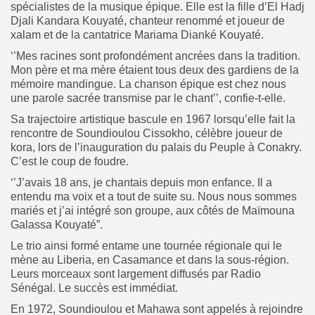
spécialistes de la musique épique. Elle est la fille d’El Hadj
Djali Kandara Kouyaté, chanteur renommé et joueur de
xalam et de la cantatrice Mariama Dianké Kouyaté.
‘’Mes racines sont profondément ancrées dans la tradition.
Mon père et ma mère étaient tous deux des gardiens de la
mémoire mandingue. La chanson épique est chez nous
une parole sacrée transmise par le chant’’, confie-t-elle.
Sa trajectoire artistique bascule en 1967 lorsqu’elle fait la
rencontre de Soundioulou Cissokho, célèbre joueur de
kora, lors de l’inauguration du palais du Peuple à Conakry.
C’est le coup de foudre.
‘’J’avais 18 ans, je chantais depuis mon enfance. Il a
entendu ma voix et a tout de suite su. Nous nous sommes
mariés et j’ai intégré son groupe, aux côtés de Maïmouna
Galassa Kouyaté”.
Le trio ainsi formé entame une tournée régionale qui le
mène au Liberia, en Casamance et dans la sous-région.
Leurs morceaux sont largement diffusés par Radio
Sénégal. Le succès est immédiat.
En 1972, Soundioulou et Mahawa sont appelés à rejoindre