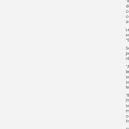
“
d
c
c
a
L
s
“
S
p
r
“
l
s
s
N
“
l
s
m
c
f