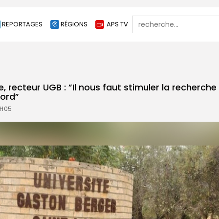
Search
REPORTAGES
RÉGIONS
APS TV
for:
 recteur UGB : ”Il nous faut stimuler la recherche 
Nord”
7H05