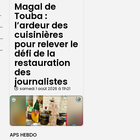
Magal de
Touba :
centres d’enrôlement à Touba
l’ardeur des
er le statut A de la CNDH : ”une priorité nationale”, selon...
cuisinières
Abdoulaye Faye, cocher le temps du Magal, rêve d’un lendemain meilleur
pour relever le
26 : Dakar Dem Dikk mobilise 939 rotations et transporte près...
défi de la
restauration
des
journalistes
samedi 1 août 2026 à 11h21
APS HEBDO