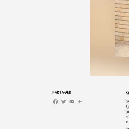
PARTAGER
S
Facebook
Twitter
Email
Partager
S
(
j
r
d