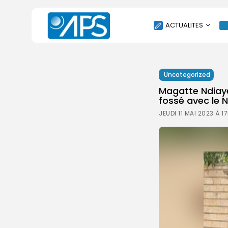
ACTUALITES
POLITIQUE
Uncategorized
SOCIÉTÉ
Magatte Ndiaye,
ÉCONOMIE
fossé avec le 
CULTURE
JEUDI 11 MAI 2023 À 1
SPORT
ENVIRONNEMENT
INTERNATIONAL
AGENDA
SANTE