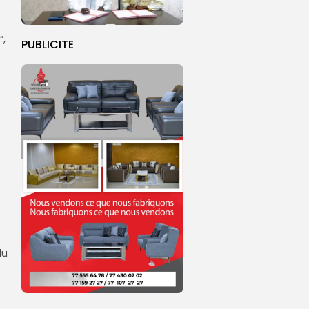
”,
PUBLICITE
.
du