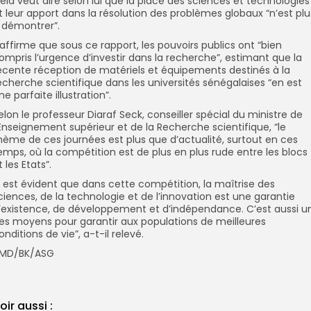
ela veut dire selon lui que la place des sciences et technologies
t leur apport dans la résolution des problèmes globaux “n’est plu
 démontrer”.
l affirme que sous ce rapport, les pouvoirs publics ont “bien
ompris l’urgence d’investir dans la recherche”, estimant que la
écente réception de matériels et équipements destinés à la
echerche scientifique dans les universités sénégalaises “en est
ne parfaite illustration”.
elon le professeur Diaraf Seck, conseiller spécial du ministre de
’Enseignement supérieur et de la Recherche scientifique, “le
hème de ces journées est plus que d’actualité, surtout en ces
emps, où la compétition est de plus en plus rude entre les blocs
t les Etats”.
Il est évident que dans cette compétition, la maîtrise des
ciences, de la technologie et de l’innovation est une garantie
’existence, de développement et d’indépendance. C’est aussi u
es moyens pour garantir aux populations de meilleures
onditions de vie”, a-t-il relevé.
MD/BK/ASG
oir aussi :