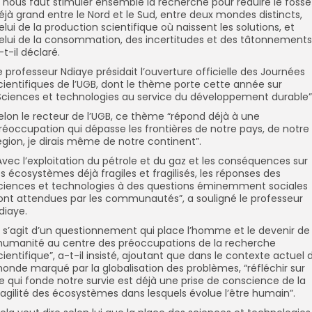
Il nous faut stimuler ensemble la recherche pour réduire le fossé
éjà grand entre le Nord et le Sud, entre deux mondes distincts,
elui de la production scientifique où naissent les solutions, et
elui de la consommation, des incertitudes et des tâtonnements
-t-il déclaré.
e professeur Ndiaye présidait l’ouverture officielle des Journées
cientifiques de l’UGB, dont le thème porte cette année sur
Sciences et technologies au service du développement durable”
elon le recteur de l’UGB, ce thème “répond déjà à une
réoccupation qui dépasse les frontières de notre pays, de notre
égion, je dirais même de notre continent”.
Avec l’exploitation du pétrole et du gaz et les conséquences sur
es écosystèmes déjà fragiles et fragilisés, les réponses des
ciences et technologies à des questions éminemment sociales
ont attendues par les communautés”, a souligné le professeur
diaye.
Il s’agit d’un questionnement qui place l’homme et le devenir de
’humanité au centre des préoccupations de la recherche
cientifique”, a-t-il insisté, ajoutant que dans le contexte actuel 
onde marqué par la globalisation des problèmes, “réfléchir sur
e qui fonde notre survie est déjà une prise de conscience de la
ragilité des écosystèmes dans lesquels évolue l’être humain”.