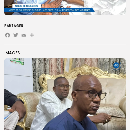
PARTAGER
Facebook
Twitter
Email
IMAGES
Search
Search
for:
Button
FR