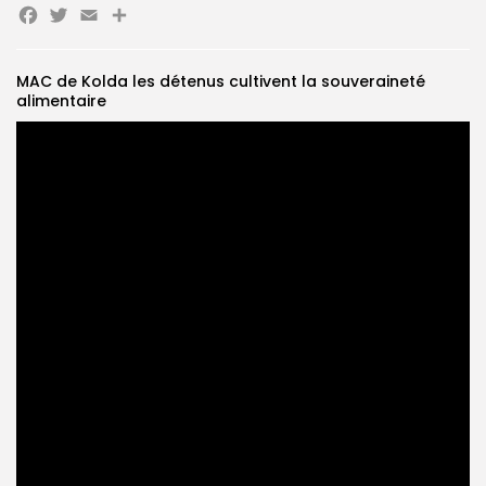
Facebook
Twitter
Email
Partager
Search
Search
for:
Button
MAC de Kolda les détenus cultivent la souveraineté
alimentaire
FR