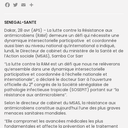
Facebook
Twitter
Email
Partager
SENEGAL-SANTE
Search
Search
for:
Button
Dakar, 28 avr (APS) – La lutte contre la Résistance aux
antimicrobiens (RAM) demeure un défi qui nécessite une
FR
dynamique intersectorielle participative et coordonnée
aussi bien au niveau national qu’international a indiqué,
lundi, le Directeur de cabinet du ministère de la Santé et de
l’Action sociale (MSAS), Samba Cor Sarr
‘’La lutte contre la RAM est un défi que nous ne relèverons
qu’ensemble dans une dynamique intersectorielle
participative et coordonnée à l’échelle nationale et
internationale’’, a déclaré le docteur Sarr à l’ouverture
e
officielle du 2
congrès de la Société sénégalaise de
pathologie infectieuse tropicale (SOSEPIT) portant sur ‘’la
résistance aux antimicrobiens’’.
Selon le directeur de cabinet du MSAS, la résistance aux
antimicrobiens constitue aujourd’hui l’une des plus graves
menaces sanitaires mondiales.
‘’Elle compromet les avancées médicales les plus
fondamentales et affecte la prévention et le traitement