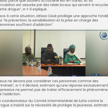
ébat parce que souvent la cocaïne est en transit, et sa
irculation est assurée par des relais locaux qui servent à recycle
ette drogue”, a-t-il expliqué.
ace à cette situation, Idrissa Cissé privilégie une approche fond
ur ”la prévention, la sensibilisation et la prise en charge des
ersonnes souffrant d’addiction”.
Nous ne devons pas considérer ces personnes comme des
riminels”, a-t-il déclaré, estimant qu’une réponse exclusivemen
épressive ne permet pas de traiter efficacement le phénomène
e l’addiction.
e coordonnateur du Comité interministériel de lutte contre la
rogue a insisté sur la nécessité de protéger la jeunesse, estiman