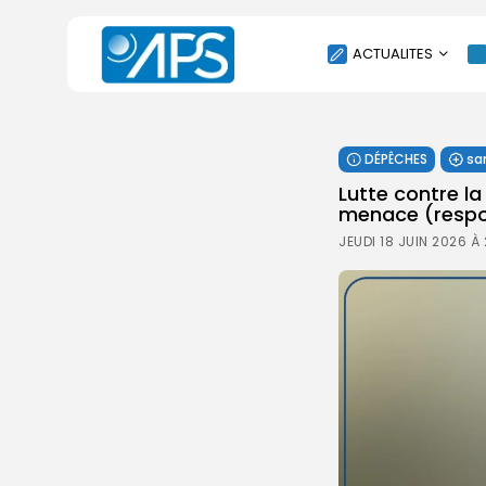
ACTUALITES
POLITIQUE
DÉPÊCHES
sa
SOCIÉTÉ
Lutte contre la
ÉCONOMIE
menace (respo
CULTURE
JEUDI 18 JUIN 2026 À
SPORT
ENVIRONNEMENT
INTERNATIONAL
AGENDA
SANTE