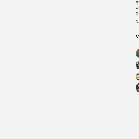
q
c
c
N
V