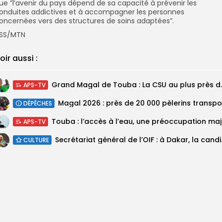
ue ”l’avenir du pays dépend de sa capacité à prévenir les
onduites addictives et à accompagner les personnes
oncernées vers des structures de soins adaptées”.
SS/MTN
oir aussi :
Grand Magal de Tou
APS-TV
DÉPÊCHES
Touba :
APS-TV
Secrétariat géné
CULTURE