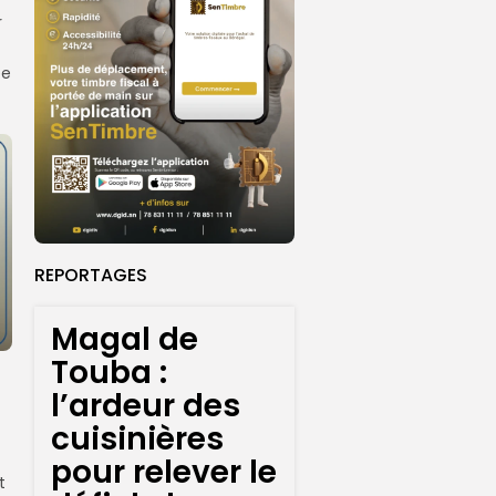
r
ée
REPORTAGES
Magal de
Touba :
t
l’ardeur des
cuisinières
pour relever le
t