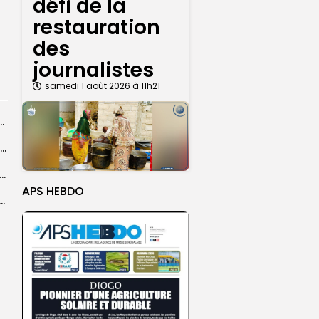
défi de la
restauration
des
journalistes
samedi 1 août 2026 à 11h21
ba : La CSU au plus près des pèlerins
Magal 2026 : près de 20 000 pèlerins transportés vers Touba en...
 l’accès à l’eau, une préoccupation majeure avant le Grand Magal
APS HEBDO
ral de l’OIF : à Dakar, la candidate Coumba Bâ, décline...