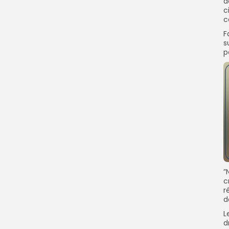
d
c
c
F
s
p
”
c
r
d
L
d