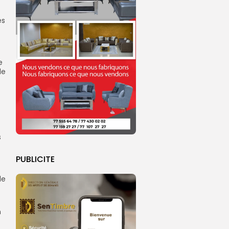
es
e
le
s
s
PUBLICITE
le
n