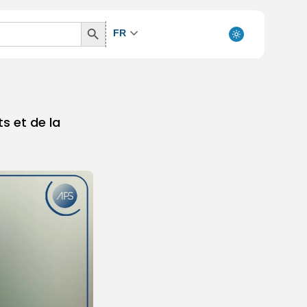
Search
FR
Button
ts et de la