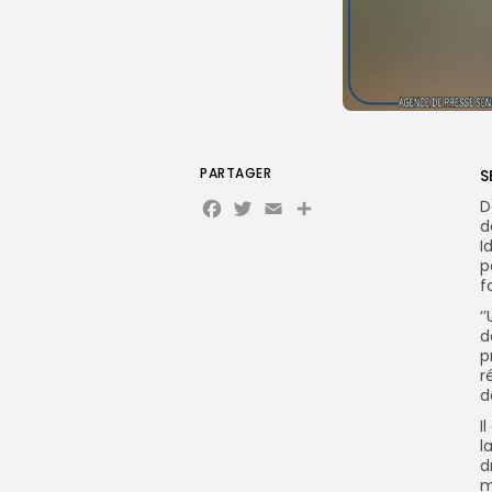
PARTAGER
S
Facebook
Twitter
Email
D
d
I
p
f
‘
d
p
r
d
I
l
d
m