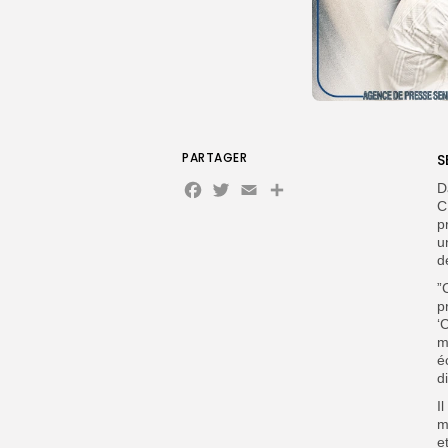
PARTAGER
S
Facebook
Twitter
Email
Partager
D
C
p
u
d
”
p
‘
m
é
d
I
m
e