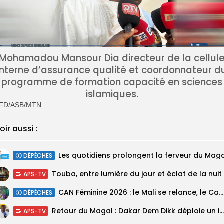
Mohamadou Mansour Dia directeur de la cellul
interne d’assurance qualité et coordonnateur d
programme de formation capacité en sciences
islamiques.
FD/ASB/MTN
oir aussi :
Les quotidiens prolongent la ferveur du Mag
DÉPÊCHES
Touba, entre lumière du jour et éclat de la nuit
APS-TV
‎CAN Féminine 2026 : le Mali se relance, le Cameroun domine le...
DÉPÊCHES
Retour du Magal : Dakar Dem Dikk déploie un important dispositif pour...
APS-TV