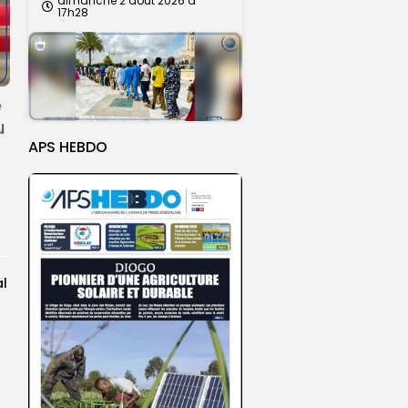
dimanche 2 août 2026 à
17h28
e
u
APS HEBDO
al