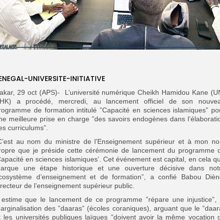
ENEGAL-UNIVERSITE-INITIATIVE
akar, 29 oct (APS)- L’université numérique Cheikh Hamidou Kane (U
HK) a procédé, mercredi, au lancement officiel de son nouve
rogramme de formation intitulé ”Capacité en sciences islamiques” po
ne meilleure prise en charge ”des savoirs endogènes dans l’élaborati
es curriculums”.
C’est au nom du ministre de l’Enseignement supérieur et à mon n
ropre que je préside cette cérémonie de lancement du programme 
Capacité en sciences islamiques’. Cet événement est capital, en cela qu’
arque une étape historique et une ouverture décisive dans not
cosystème d’enseignement et de formation”, a confié Babou Dièn
irecteur de l’enseignement supérieur public.
l estime que le lancement de ce programme ”répare une injustice”, 
arginalisation des ”daaras” (écoles coraniques), arguant que le ”daar
t les universités publiques laïques ”doivent avoir la même vocation 