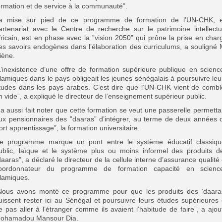
ormation et de service à la communauté”.
a mise sur pied de ce programme de formation de l’UN-CHK, 
artenariat avec le Centre de recherche sur le patrimoine intellectu
fricain, est en phase avec la ”vision 2050” qui prône la prise en char
es savoirs endogènes dans l’élaboration des curriculums, a souligné 
iène.
L’inexistence d’une offre de formation supérieure publique en scienc
slamiques dans le pays obligeait les jeunes sénégalais à poursuivre leu
tudes dans les pays arabes. C’est dire que l’UN-CHK vient de combl
n vide”, a expliqué le directeur de l’enseignement supérieur public.
l a aussi fait noter que cette formation se veut une passerelle permetta
ux pensionnaires des ”daaras” d’intégrer, au terme de deux années 
fort apprentissage”, la formation universitaire.
e programme marque un pont entre le système éducatif classiqu
ublic, laïque et le système plus ou moins informel des produits d
daaras”, a déclaré le directeur de la cellule interne d’assurance qualité 
oordonnateur du programme de formation capacité en scienc
slamiques.
Nous avons monté ce programme pour que les produits des ‘daara
uissent rester ici au Sénégal et poursuivre leurs études supérieures 
e pas aller à l’étranger comme ils avaient l’habitude de faire”, a ajou
ohamadou Mansour Dia.