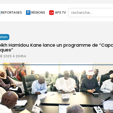
Search
REPORTAGES
RÉGIONS
APS TV
for:
ation
heikh Hamidou Kane lance un programme de ”Capa
iques”
E 2025 À 20H54