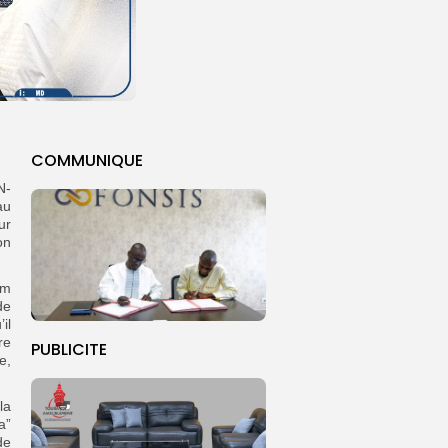
COMMUNIQUE
N-
au
ur
on
om
de
il
re
PUBLICITE
e,
la
a”
de