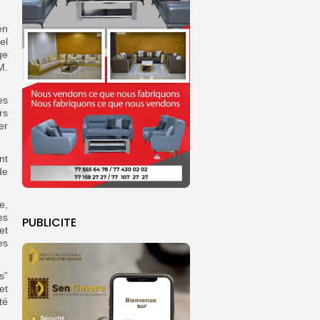
en
el
ge
M.
es
rs
er
nt
de
e,
es
PUBLICITE
et
es
s”
et
té