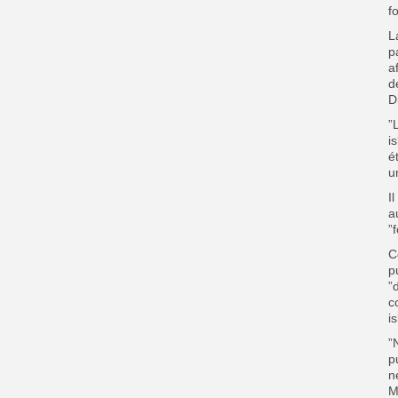
f
L
p
a
d
D
”
i
é
u
I
a
”
C
p
”
c
i
”
p
n
M