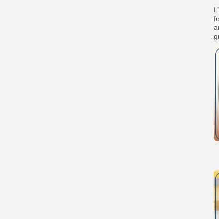
L
f
a
g