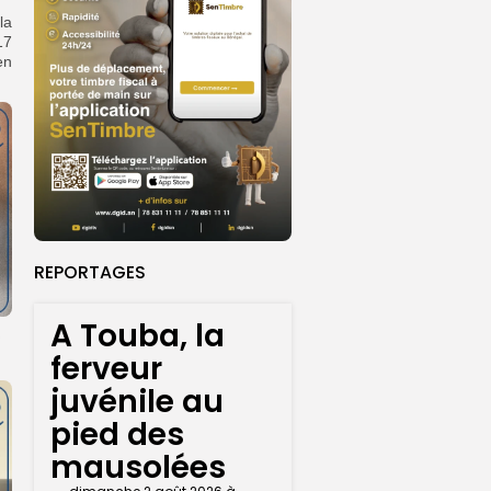
la
17
en
REPORTAGES
A Touba, la
ferveur
juvénile au
pied des
mausolées