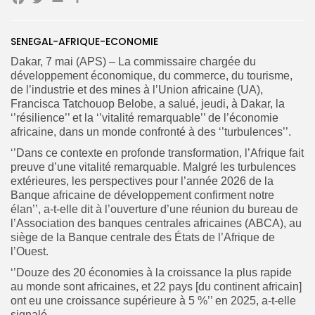
Facebook
Twitter
Email
Partager
SENEGAL-AFRIQUE-ECONOMIE
Search
Search
Dakar, 7 mai (APS) – La commissaire chargée du
for:
Button
développement économique, du commerce, du tourisme,
de l’industrie et des mines à l’Union africaine (UA),
FR
Francisca Tatchouop Belobe, a salué, jeudi, à Dakar, la
‘’résilience’’ et la ‘’vitalité remarquable’’ de l’économie
africaine, dans un monde confronté à des ‘’turbulences’’.
‘’Dans ce contexte en profonde transformation, l’Afrique fait
preuve d’une vitalité remarquable. Malgré les turbulences
extérieures, les perspectives pour l’année 2026 de la
Banque africaine de développement confirment notre
élan’’, a-t-elle dit à l’ouverture d’une réunion du bureau de
l’Association des banques centrales africaines (ABCA), au
siège de la Banque centrale des États de l’Afrique de
l’Ouest.
‘’Douze des 20 économies à la croissance la plus rapide
au monde sont africaines, et 22 pays [du continent africain]
ont eu une croissance supérieure à 5 %’’ en 2025, a-t-elle
signalé.