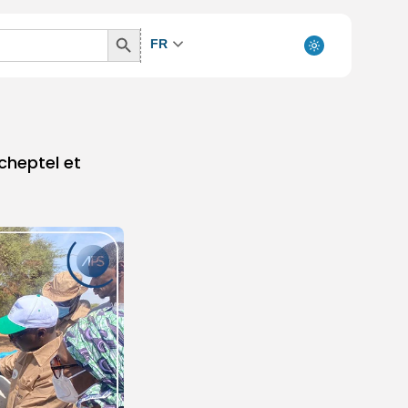
Search
FR
Button
cheptel et