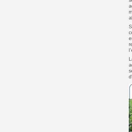
s
a
m
a
S
c
e
r
l
L
a
s
d