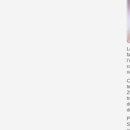
L
f
l
c
n
C
t
2
t
d
d
P
S