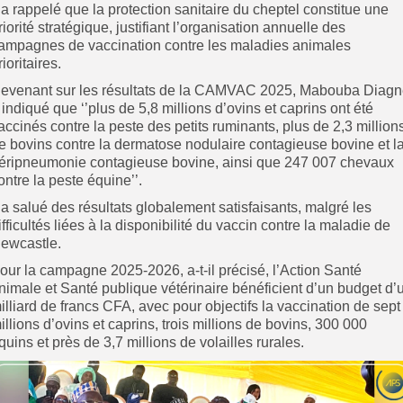
l a rappelé que la protection sanitaire du cheptel constitue une
riorité stratégique, justifiant l’organisation annuelle des
ampagnes de vaccination contre les maladies animales
rioritaires.
evenant sur les résultats de la CAMVAC 2025, Mabouba Diag
 indiqué que ‘’plus de 5,8 millions d’ovins et caprins ont été
accinés contre la peste des petits ruminants, plus de 2,3 million
e bovins contre la dermatose nodulaire contagieuse bovine et l
éripneumonie contagieuse bovine, ainsi que 247 007 chevaux
ontre la peste équine’’.
l a salué des résultats globalement satisfaisants, malgré les
ifficultés liées à la disponibilité du vaccin contre la maladie de
ewcastle.
our la campagne 2025-2026, a-t-il précisé, l’Action Santé
nimale et Santé publique vétérinaire bénéficient d’un budget d’
illiard de francs CFA, avec pour objectifs la vaccination de sept
illions d’ovins et caprins, trois millions de bovins, 300 000
quins et près de 3,7 millions de volailles rurales.