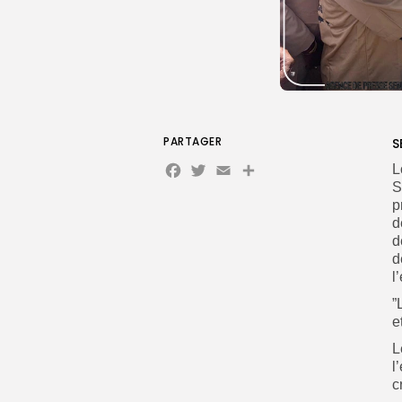
PARTAGER
S
Facebook
Twitter
Email
Partager
L
S
p
d
d
d
l
”
e
L
l
c