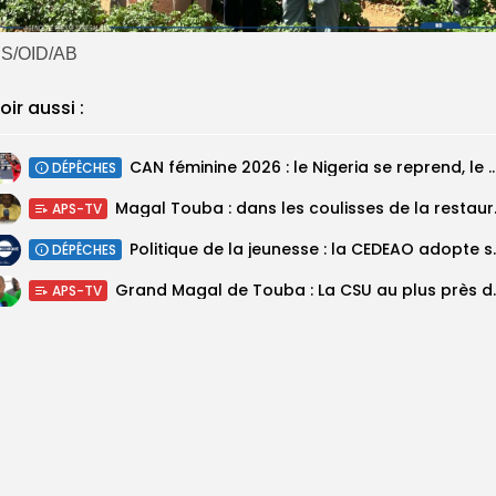
S/OID/AB
oir aussi :
‎CAN féminine 2026 : le Nigeria se reprend, le Malawi su
DÉPÊCHES
Magal Touba : 
APS-TV
Politique de la jeunesse :
DÉPÊCHES
Grand Magal de Tou
APS-TV