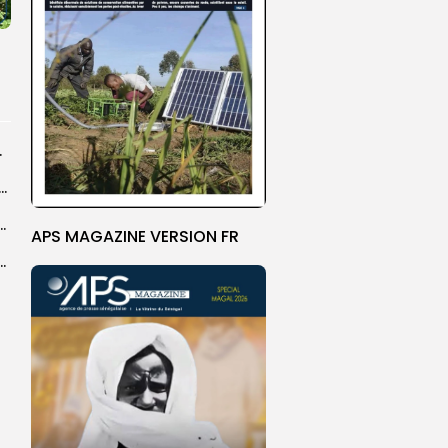
rprend encore...
dans les coulisses de la restauration de la presse...
 la CEDEAO adopte son plan d’actions stratégiques...
APS MAGAZINE VERSION FR
ba : La CSU au plus près des pèlerins