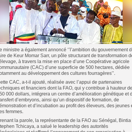
e ministre a également annoncé ‘’l’ambition du gouvernement 
aire de Keur Momar Sarr, un pôle structurant de transformation d
’élevage, à travers la mise en place d’une Coopérative agricole
ommunautaire (CAC) d’une superficie de 500 hectares, dédiée
otamment au développement des cultures fourragères’’.
ette CAC, a-t-il ajouté, réalisée avec l’appui de partenaires
echniques et financiers dont la FAO, qui y contribue à hauteur d
50 000 dollars, intégrera un centre d’amélioration génétique et 
ransfert d’embryons, ainsi qu’un dispositif de formation, de
émonstration et d’incubation au profit des éleveurs, des jeunes 
es femmes.
renant la parole, la représentante de la FAO au Sénégal, Bintia
tephen Tchicaya, a salué le leadership des autorités