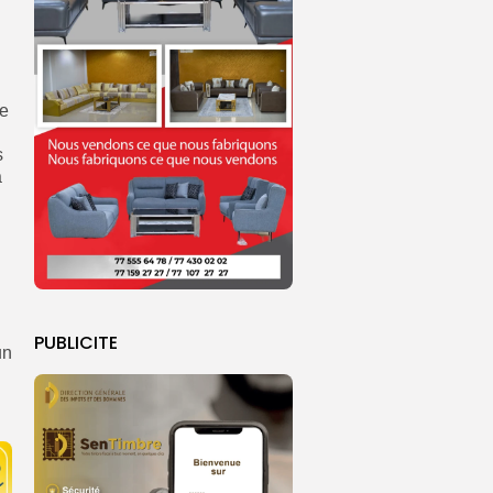
ne
s
a
PUBLICITE
un