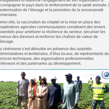
énégalaises et réaffirmé l’engagement de son organisation à
ccompagner le pays dans le renforcement de la santé animale, 
odernisation de l’élevage et la promotion de la souveraineté
limentaire.
elon elle, la vaccination du cheptel et la mise en place des
oopératives agricoles communautaires constituent des leviers
ssentiels pour améliorer la résilience du secteur, sécuriser les
evenus des éleveurs et renforcer les chaînes de valeur de
’élevage.
a cérémonie s’est déroulée en présence des autorités
dministratives et territoriales, d’élus locaux, de représentants d
ervices techniques, des organisations professionnelles
’éleveurs et des partenaires au développement.