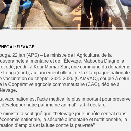
ENEGAL-ELEVAGE
ouga, 22 jan (APS) – Le ministre de l’Agriculture, de la
ouveraineté alimentaire et de l’Élevage, Mabouba Diagne, a
rocédé, jeudi, à Keur Momar Sarr, une commune du départeme
e Louga(nord), au lancement officiel de la Campagne nationale
e vaccination du cheptel 2025-2026 (CAMVAC), couplé à celui
e la Coopérative agricole communautaire (CAC), dédiée à
’élevage.
La vaccination est l’acte médical le plus important pour préserve
t développer notre patrimoine animal’’, a-t-il déclaré.
e ministre a souligné que ‘’l’élevage joue un rôle central dans
’économie nationale, la sécurité alimentaire et nutritionnelle, la
réation d’emplois et la lutte contre la pauvreté’’.