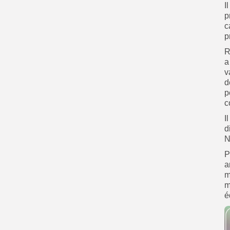
I
p
c
p
R
a
v
d
p
c
I
d
N
P
a
m
m
é