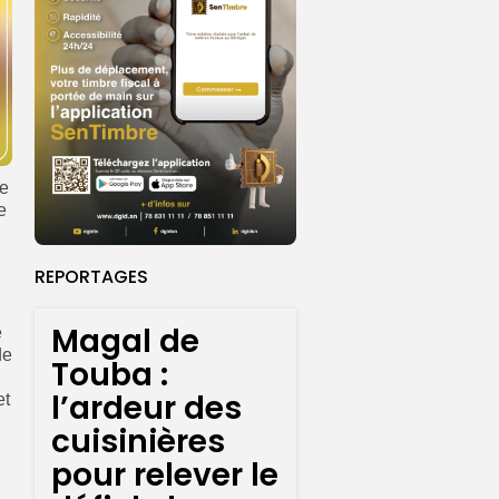
de
e
REPORTAGES
Magal de
e
de
Touba :
l’ardeur des
et
cuisinières
pour relever le