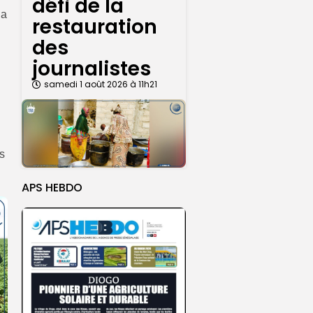
défi de la
la
restauration
des
journalistes
samedi 1 août 2026 à 11h21
es
APS HEBDO