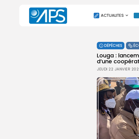
ACTUALITES
POLITIQUE
DÉPÊCHES
ÉC
SOCIÉTÉ
Louga : lancem
ÉCONOMIE
d’une coopéra
CULTURE
JEUDI 22 JANVIER 202
SPORT
ENVIRONNEMENT
INTERNATIONAL
AGENDA
SANTE