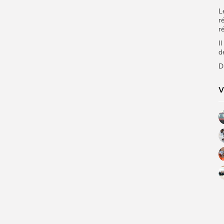
L
r
r
I
d
D
V