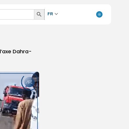
Search
FR
Button
 l’axe Dahra-