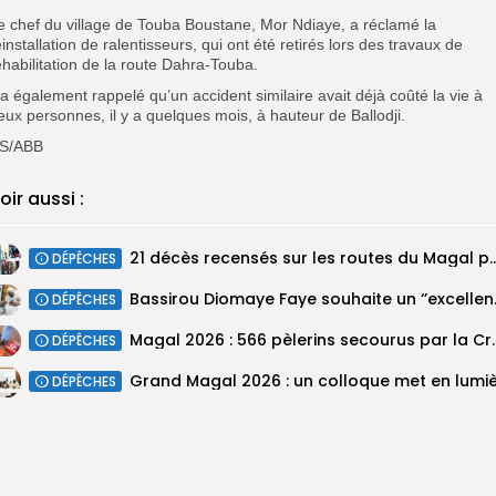
e chef du village de Touba Boustane, Mor Ndiaye, a réclamé la
éinstallation de ralentisseurs, qui ont été retirés lors des travaux de
éhabilitation de la route Dahra-Touba.
l a également rappelé qu’un accident similaire avait déjà coûté la vie à
eux personnes, il y a quelques mois, à hauteur de Ballodji.
S/ABB
oir aussi :
21 décès recensés sur les routes du Magal pa
DÉPÊCHES
Bassirou Dioma
DÉPÊCHES
Magal 2026 : 566 pèlerins se
DÉPÊCHES
DÉPÊCHES