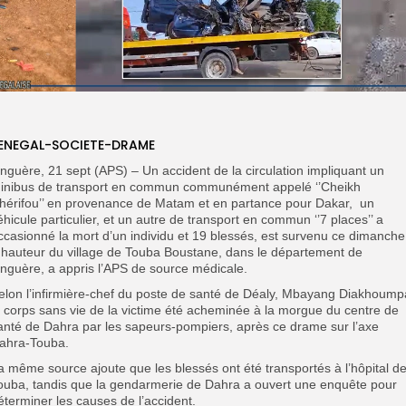
ENEGAL-SOCIETE-DRAME
inguère, 21 sept (APS) – Un accident de la circulation impliquant un
inibus de transport en commun communément appelé ‘’Cheikh
hérifou’’ en provenance de Matam et en partance pour Dakar,
un
éhicule particulier, et un autre de transport en commun ‘’7 places’’ a
ccasionné la mort d’un individu et 19 blessés, est survenu ce dimanche
 hauteur du village de Touba Boustane, dans le département de
inguère, a appris l’APS de source médicale.
elon l’infirmière-chef du poste de santé de Déaly, Mbayang Diakhoump
e corps sans vie de la victime été acheminée à la morgue du centre de
anté de Dahra par les sapeurs-pompiers, après ce drame sur l’axe
ahra-Touba.
a même source ajoute que les blessés ont été transportés à l’hôpital d
ouba, tandis que la gendarmerie de Dahra a ouvert une enquête pour
éterminer les causes de l’accident.