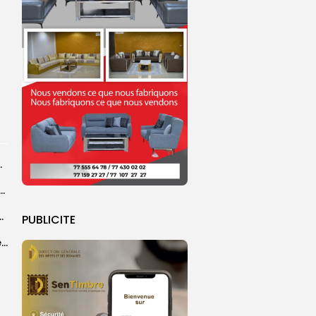
r les sapeurs-pompiers
ye Faye souhaite un ‘’excellent Magal’’ aux fidèles
courus par la Croix-Rouge sénégalaise
PUBLICITE
Grand Magal 2026 : un colloque met en lumière la portée universelle...