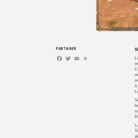
PARTAGER
S
Facebook
Twitter
Email
Partager
L
m
C
v
o
à
L
S
l
s
D
L
T
d