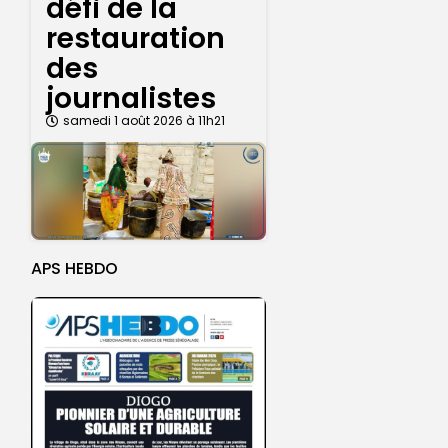
défi de la
restauration
des
journalistes
samedi 1 août 2026 à 11h21
APS HEBDO