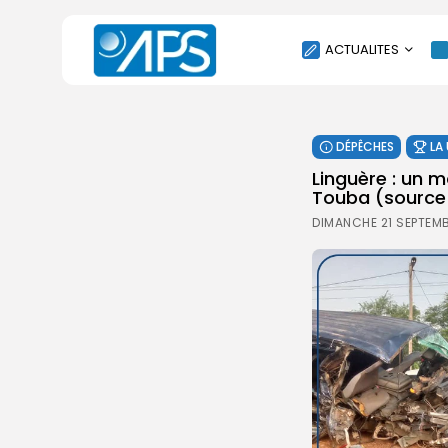
ACTUALITES
POLITIQUE
DÉPÊCHES
LA
SOCIÉTÉ
Linguère : un m
ÉCONOMIE
Touba (source
CULTURE
DIMANCHE 21 SEPTEMB
SPORT
ENVIRONNEMENT
INTERNATIONAL
AGENDA
SANTE