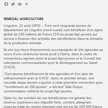
Facebook
Twitter
Email
Partager
SENEGAL-AGRICULTURE
Search
Search
for:
Linguère, 22 août (APS) – Trois cent cinquante jeunes du
Button
département de Linguère (nord-ouest) vont bénéficier d’un appui
global de 240 millions de francs CFA du projet Agri-jeunes qui
FR
servira à financer des activités des bénéficiaires dans le domaine
de la production animale.
Ils ont reçu leurs financements accompagnés de kits agricoles au
cours d’une cérémonie tenue jeudi à Dahra, dans le cadre de
conventions signées entre le projet Agri-jeunes et le Conseil des
volontaires communautaires pour le développement au Sahel
(CVCS).
“Cent jeunes bénéficieront de kits agricoles et d’un plan de
cofinancement avec le CVCS”, dans un premier temps, une
nouvelle étape devant s’ajouter à cette première convention pour
”l’enrôlement de 250 jeunes”, a déclaré Talla Guèye,
coordonnateur national du projet Agri-jeunes.
Selon lui, les activités de ces bénéficiaires ont généré des
revenus supérieurs aux objectifs fixés, certains atteignant
jusqu’au triple du revenu mensuel visé qui est de 150 000 francs