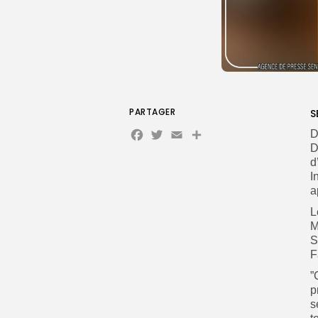
PARTAGER
S
Facebook
Twitter
Email
D
D
d
I
a
L
M
S
F
”
p
s