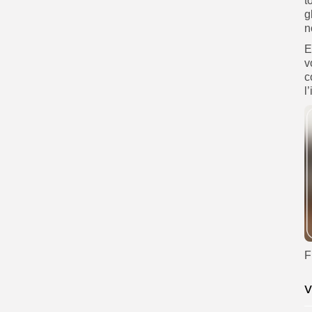
t
g
n
E
v
c
l
F
V