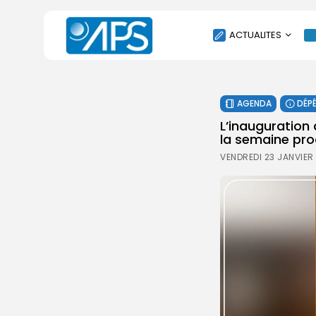
ACTUALITES
POLITIQUE
AGENDA
DÉP
SOCIÉTÉ
L’inauguration 
ÉCONOMIE
la semaine proc
CULTURE
VENDREDI 23 JANVIER 
SPORT
ENVIRONNEMENT
INTERNATIONAL
AGENDA
SANTE