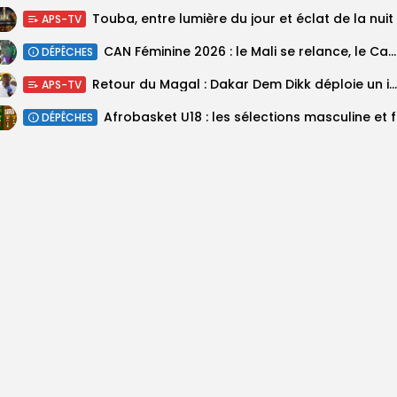
Touba, entre lumière du jour et éclat de la nuit
APS-TV
‎CAN Féminine 2026 : le Mali se relance, le Cameroun domine le...
DÉPÊCHES
Retour du Magal : Dakar Dem Dikk déploie un important dispositif pour...
APS-TV
‎Afrobas
DÉPÊCHES