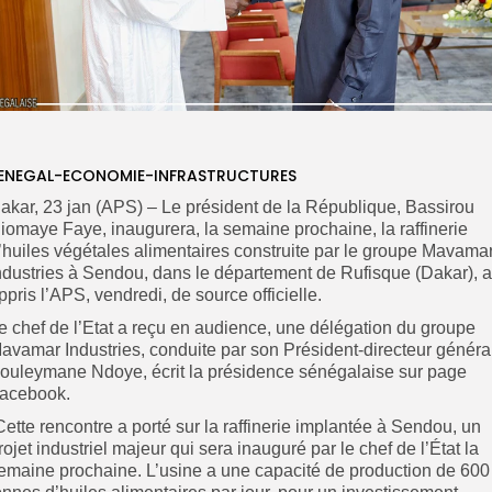
ENEGAL-ECONOMIE-INFRASTRUCTURES
akar, 23 jan (APS) – Le président de la République, Bassirou
iomaye Faye, inaugurera, la semaine prochaine, la raffinerie
’huiles végétales alimentaires construite par le groupe Mavama
ndustries à Sendou, dans le département de Rufisque (Dakar), a
ppris l’APS, vendredi, de source officielle.
e chef de l’Etat a reçu en audience, une délégation du groupe
avamar Industries, conduite par son Président-directeur général
ouleymane Ndoye, écrit la présidence sénégalaise sur page
acebook.
Cette rencontre a porté sur la raffinerie implantée à Sendou, un
rojet industriel majeur qui sera inauguré par le chef de l’État la
emaine prochaine. L’usine a une capacité de production de 600