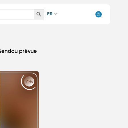
Search
FR
Button
e Sendou prévue