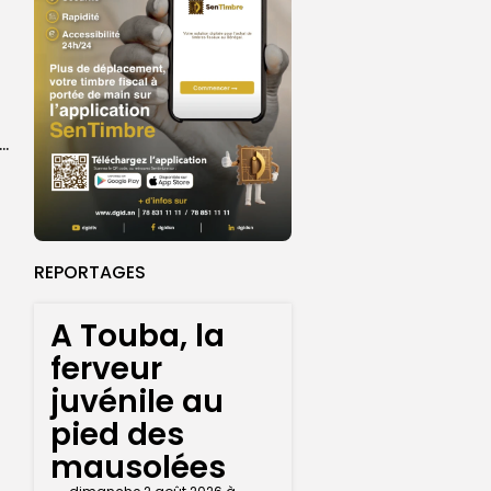
ket U18 : les sélections masculine et féminine du Sénégal fixées sur...
REPORTAGES
A Touba, la
ferveur
juvénile au
pied des
mausolées