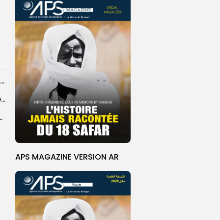
CAN féminine 2026 : les affiches des quarts de finale connues après...
Une hausse en glissement annuel de 0,4 % des prix à la...
: vers une collaboration renforcée
APS MAGAZINE VERSION AR