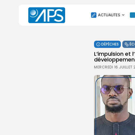
ACTUALITES
POLITIQUE
DÉPÊCHES
ÉC
SOCIÉTÉ
L’impulsion et 
ÉCONOMIE
développement 
CULTURE
MERCREDI 16 JUILLET 
SPORT
ENVIRONNEMENT
INTERNATIONAL
AGENDA
SANTE