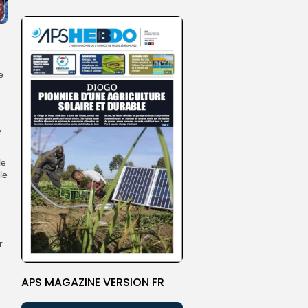
e
e
le
le
r
APS MAGAZINE VERSION FR