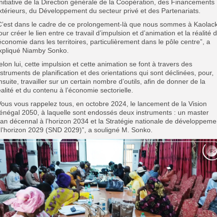
’initiative de la Direction générale de la Coopération, des Financements
xtérieurs, du Développement du secteur privé et des Partenariats.
C’est dans le cadre de ce prolongement-là que nous sommes à Kaolac
our créer le lien entre ce travail d’impulsion et d’animation et la réalité 
’économie dans les territoires, particulièrement dans le pôle centre”, a
xpliqué Niamby Sonko.
elon lui, cette impulsion et cette animation se font à travers des
nstruments de planification et des orientations qui sont déclinées, pour,
nsuite, travailler sur un certain nombre d’outils, afin de donner de la
éalité et du contenu à l’économie sectorielle.
Vous vous rappelez tous, en octobre 2024, le lancement de la Vision
énégal 2050, à laquelle sont endossés deux instruments : un master
lan décennal à l’horizon 2034 et la Stratégie nationale de développeme
 l’horizon 2029 (SND 2029)”, a souligné M. Sonko.