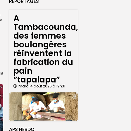
REPORTAGES
k
A
de
Tambacounda,
des femmes
boulangères
réinventent la
fabrication du
pain
nt
”tapalapa”
mardi 4 août 2026 à 19h31
APS HEBDO