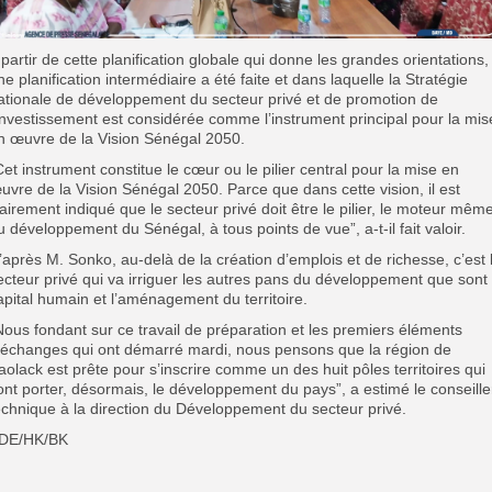
 partir de cette planification globale qui donne les grandes orientations,
ne planification intermédiaire a été faite et dans laquelle la Stratégie
ationale de développement du secteur privé et de promotion de
’investissement est considérée comme l’instrument principal pour la mis
n œuvre de la Vision Sénégal 2050.
Cet instrument constitue le cœur ou le pilier central pour la mise en
uvre de la Vision Sénégal 2050. Parce que dans cette vision, il est
lairement indiqué que le secteur privé doit être le pilier, le moteur mêm
u développement du Sénégal, à tous points de vue”, a-t-il fait valoir.
’après M. Sonko, au-delà de la création d’emplois et de richesse, c’est 
ecteur privé qui va irriguer les autres pans du développement que sont 
apital humain et l’aménagement du territoire.
Nous fondant sur ce travail de préparation et les premiers éléments
’échanges qui ont démarré mardi, nous pensons que la région de
aolack est prête pour s’inscrire comme un des huit pôles territoires qui
ont porter, désormais, le développement du pays”, a estimé le conseille
echnique à la direction du Développement du secteur privé.
DE/HK/BK