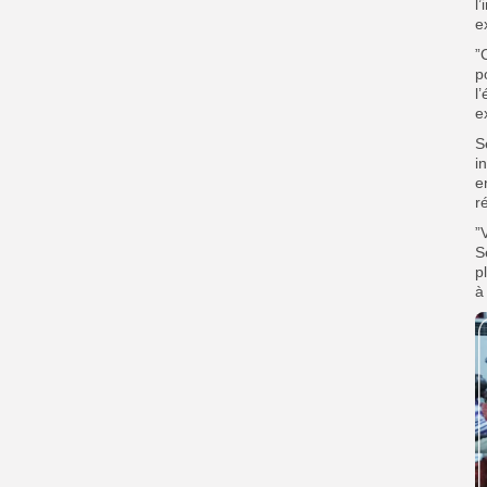
l
e
”
p
l
e
S
i
e
r
”
S
p
à