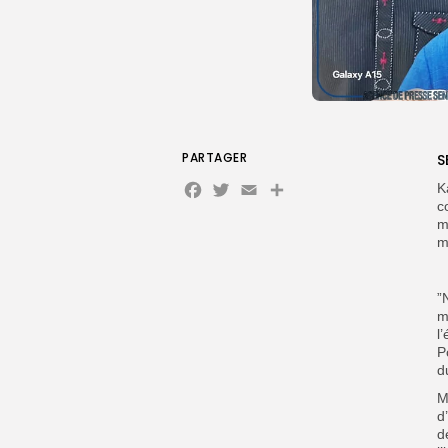
PARTAGER
S
Facebook
Twitter
Email
K
c
m
m
”
m
l
P
d
M
d
d