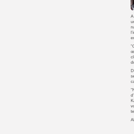
A
u
n
l
e
”
œ
c
d
D
s
c
”
d
K
v
t
A