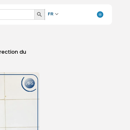
Search
FR
Button
irection du