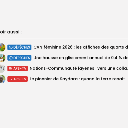
oir aussi :
DÉPÊCHES
DÉPÊCHES
Nations-Communauté layenes 
APS-TV
Le pionnier de Kaydara : quand la terre renaît
APS-TV