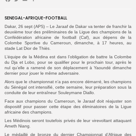
Facebook
Twitter
Email
Partager
Search
Search
SENEGAL-AFRIQUE-FOOTBALL
for:
Button
Dakar, 26 sept (APS) – Le Jaraaf de Dakar va tenter de franchir la
FR
deuxième tour des préliminaires de la Ligue des champions de la
Confédération africaine de football (Caf), aux dépens de la
Colombe Sportive du Cameroun, dimanche, à 17 heures, au
stade Lat Dior de Thiès.
L’équipe de la Médina est dans l’obligation de battre la Colombe
du Dja et Lobo, pour se qualifier pour le prochain tour, après le
nul qu’elle a ramené de son déplacement à Yaoundé dimanche
dernier pour jouer le même adversaire.
Alors que le championnat n’a pas encore démarré, les champions
du Sénégal ont intensifié, cette semaine, leur préparation sous la
conduite de leur entraîneur Souleymane Diallo.
Face aux champions du Cameroun, le Jaraaf doit réajuster son
dispositif pour passer cette étape des éliminatoires de la Ligue
africaine des champions.
Les Médinois seront toutefois privés de leur virevoltant attaquant
Ameth Niang.
Le médaillé de bronze du dernier Championnat d’Afrique des