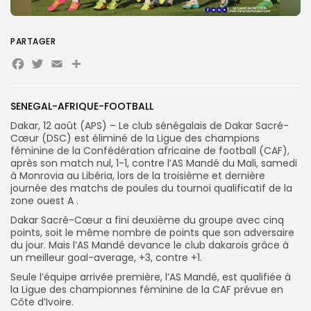
Search
Search
for:
PARTAGER
Button
Facebook
Twitter
Email
Partager
FR
SENEGAL-AFRIQUE-FOOTBALL
Dakar, 12 août (APS) – Le club sénégalais de Dakar Sacré-
Cœur (DSC) est éliminé de la Ligue des champions
féminine de la Confédération africaine de football (CAF),
après son match nul, 1-1, contre l’AS Mandé du Mali, samedi
à Monrovia au Libéria, lors de la troisième et dernière
journée des matchs de poules du tournoi qualificatif de la
zone ouest A .
Dakar Sacré-Cœur a fini deuxième du groupe avec cinq
points, soit le même nombre de points que son adversaire
du jour. Mais l’AS Mandé devance le club dakarois grâce à
un meilleur goal-average, +3, contre +1.
Seule l’équipe arrivée première, l’AS Mandé, est qualifiée à
la Ligue des championnes féminine de la CAF prévue en
Côte d’Ivoire.