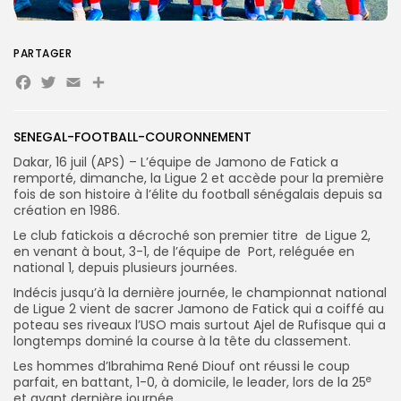
PARTAGER
Search
Search
Facebook
Twitter
Email
Partager
for:
Button
FR
SENEGAL-FOOTBALL-COURONNEMENT
Dakar, 16 juil (APS) – L’équipe de Jamono de Fatick a
remporté, dimanche, la Ligue 2 et accède pour la première
fois de son histoire à l’élite du football sénégalais depuis sa
création en 1986.
Le club fatickois a décroché son premier titre de Ligue 2,
en venant à bout, 3-1, de l’équipe de Port, reléguée en
national 1, depuis plusieurs journées.
Indécis jusqu’à la dernière journée, le championnat national
de Ligue 2 vient de sacrer Jamono de Fatick qui a coiffé au
poteau ses riveaux l’USO mais surtout Ajel de Rufisque qui a
longtemps dominé la course à la tête du classement.
Les hommes d’Ibrahima René Diouf ont réussi le coup
e
parfait, en battant, 1-0, à domicile, le leader, lors de la 25
et avant dernière journée.