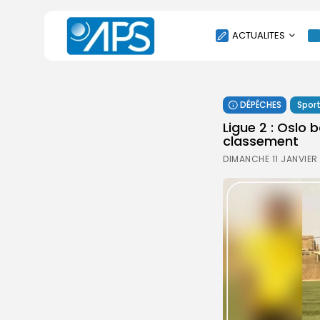
ACTUALITES
POLITIQUE
DÉPÊCHES
Spor
SOCIÉTÉ
Ligue 2 : Oslo 
ÉCONOMIE
classement
CULTURE
DIMANCHE 11 JANVIER
SPORT
ENVIRONNEMENT
INTERNATIONAL
AGENDA
SANTE