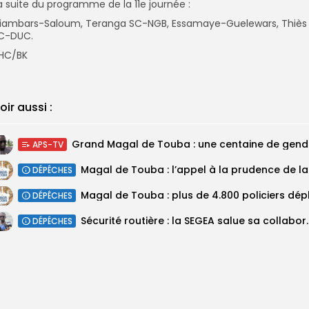
a suite du programme de la 11e journée :
iambars-Saloum, Teranga SC-NGB, Essamaye-Guelewars, Thiès
C-DUC.
HC/BK
oir aussi :
Grand M
APS-TV
Magal 
DÉPÊCHES
DÉPÊCHES
Sécurité routière : la SEGEA salue 
DÉPÊCHES