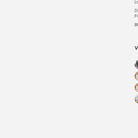
L
D
F
B
V