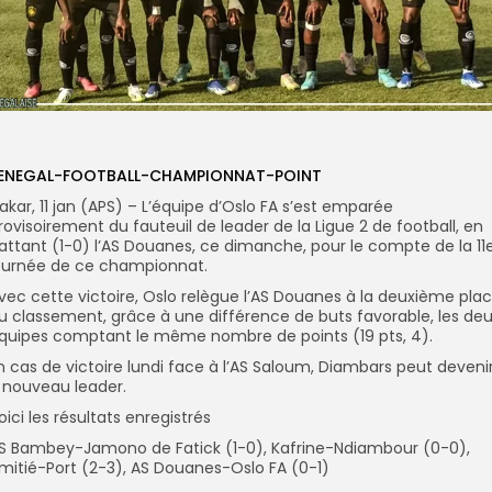
ENEGAL-FOOTBALL-CHAMPIONNAT-POINT
akar, 11 jan (APS) – L’équipe d’Oslo FA s’est emparée
rovisoirement du fauteuil de leader de la Ligue 2 de football, en
attant (1-0) l’AS Douanes, ce dimanche, pour le compte de la 11
ournée de ce championnat.
vec cette victoire, Oslo relègue l’AS Douanes à la deuxième pla
u classement, grâce à une différence de buts favorable, les de
quipes comptant le même nombre de points (19 pts, 4).
n cas de victoire lundi face à l’AS Saloum, Diambars peut deveni
 nouveau leader.
oici les résultats enregistrés
S Bambey-Jamono de Fatick (1-0), Kafrine-Ndiambour (0-0),
mitié-Port (2-3), AS Douanes-Oslo FA (0-1)