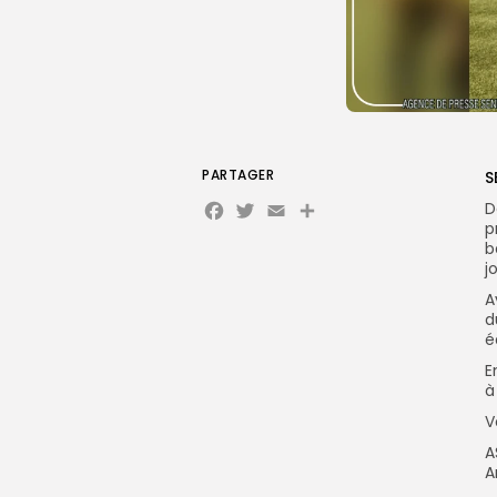
PARTAGER
S
Facebook
Twitter
Email
D
p
b
j
A
d
é
E
à
V
A
A