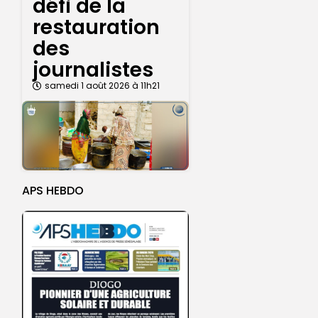
défi de la
restauration
des
journalistes
samedi 1 août 2026 à 11h21
APS HEBDO