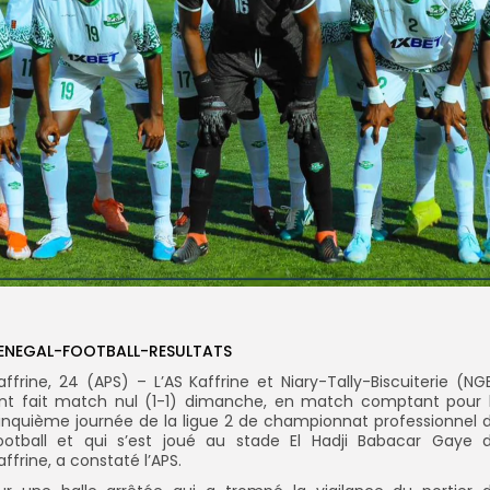
ENEGAL-FOOTBALL-RESULTATS
affrine, 24 (APS) – L’AS Kaffrine et Niary-Tally-Biscuiterie (NG
nt fait match nul (1-1) dimanche, en match comptant pour 
inquième journée de la ligue 2 de championnat professionnel 
ootball et qui s’est joué au stade El Hadji Babacar Gaye 
affrine, a constaté l’APS.