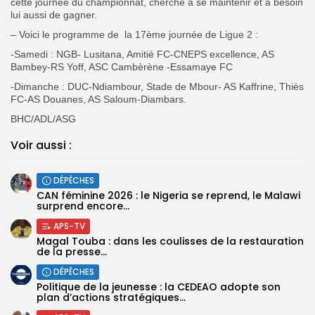
cette journée du championnat, cherche à se maintenir et a besoin
lui aussi de gagner.
– Voici le programme de la 17ème journée de Ligue 2 :
-Samedi : NGB- Lusitana, Amitié FC-CNEPS excellence, AS
Bambey-RS Yoff, ASC Cambèrène -Essamaye FC
-Dimanche : DUC-Ndiambour, Stade de Mbour- AS Kaffrine, Thiès
FC-AS Douanes, AS Saloum-Diambars.
BHC/ADL/ASG
Voir aussi :
DÉPÊCHES
‎CAN féminine 2026 : le Nigeria se reprend, le Malawi
surprend encore...
APS-TV
Magal Touba : dans les coulisses de la restauration
de la presse...
DÉPÊCHES
Politique de la jeunesse : la CEDEAO adopte son
plan d’actions stratégiques...