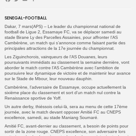
Facebook
Twitter
Email
Partager
Search
Search
for:
SENEGAL-FOOTBALL
Button
Dakar, 7 mars(APS) – Le leader du championnat national de
FR
football de Ligue 2, Essamaye FC, va se déplacer samedi au
stade Birane Ly des Parcelles Assainies, pour affronter l’AS
Cambérène, un match qui s’annonce comme faisant partie des
principales attractions de la 17e journée du championnat.
Les Ziguinchorois, vainqueurs de l’AS Douanes, leurs
poursuivants immédiats au classement la semaine dernière, vont
aborder le match contre l’AS Cambérène avec l’ambition de
poursuivre leur dynamique de victoire et de maintenir leur avance
sur le Stade de Mbour, leur nouveau dauphin.
Cambérène, l’adversaire de Essamaye, occupe actuellement la
sixième place du classement et sort d’un match nul contre la
Renaissance sportive de Yoff.
Un autre derby, thiéssois celui-là, sera au menu de cette 17ème
journée, avec le match devant opposer Amitié FC au CNEPS
excellence, samedi, au stade Maniang Soumaré.
Amitié FC, avant-dernier au classement, a besoin de points pour
sortir de la zone rouge. CNEPS excellence, son adversaire lors