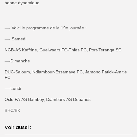
bonne dynamique.
‎—- Voici le programme de la 19e journée :
‎—- Samedi
‎NGB-AS Kaffrine, Guelwaars FC-Thiès FC, Port-Teranga SC
‎—-Dimanche
‎DUC-Saloum, Ndiambour-Essamaye FC, Jamono Fatick-Amitié
FC
‎—-Lundi
‎Oslo FA-AS Bambey, Diambars-AS Douanes
‎BHC/BK
Voir aussi :