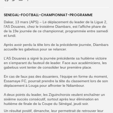
Facebook
Twitter
Email
Partager
Search
Search
SENEGAL-FOOTBALL-CHAMPIONNAT-PROGRAMME
for:
Button
Dakar, 13 mars (APS) – Le déplacement du leader de la Ligue 2,
l’AS Douanes, chez le troisième Diambars, est l’affiche phare de
FR
de la 19e journée de ce championnat, programmée entre samedi
et lundi.‎
‎‎Après avoir perdu la tête lors de la précédente journée, Diambars
accueille les gabelous pour se relancer.
‎L’AS Douanes a signé la journée précédente sa huitième victoire
en s’emparant du fauteuil de leader. Face aux académiciens, les
gabelous vont tenter de consolider leur première place.
‎En cas de faux pas des douaniers, l’équipe en forme du moment,
Essamaye FC, pourrait prendre la tête du classement lors de son
déplacement à Louga pour affronter le Ndiambour.
‎A deux points du leader, les Ziguinchorois veulent enchaîner un
sixième succès consécutif, surtout après leur élimination en
huitième de finale de la Coupe du Sénégal, jeudi soir.
‎Un résultat positif, dimanche, leur permettrait de retrouver leur