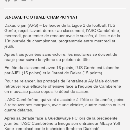
Facebook
Twitter
Email
Partager
SENEGAL-FOOTBALL-CHAMPIONNAT
Search
Search
for:
Button
Dakar, 6 jan (APS) – Le leader de la Ligue 1 de football, l’US
Gorée, reçoit l’avant-dernier au classement, l’ASC Cambérène,
FR
mercredi, pour tenter de renouer avec le succès, à l’issue de la
10ᵉ journée du championnat, programmée entre mercredi et
jeudi.
Après trois journées sans victoire, les insulaires se doivent de
réagir pour suivre le rythme du peloton de tête.
En tête du classement avec 16 points, l’US Gorée est talonnée
par AJEL (15 points) et le Jaraaf de Dakar (15 points).
Pour se relancer, les protégés de l’entraîneur Aly Male doivent
retrouver leur efficacité offensive face à l’équipe de Cambérène
en mauvaise passe depuis le début de saison.
L’ASC Cambérène, qui vient d’accéder à l’élite cette année, peine
à retrouver ses marques, avec une victoire, quatre matchs nuls et
quatre défaites.
Après sa défaite face à Guédiawaye FC lors de la précédente
journée, l’ASC Cambérène a limogé son entraîneur Mbaye Yoff
Kane, remplacé par le technicien Ibrahima Diakhaté.