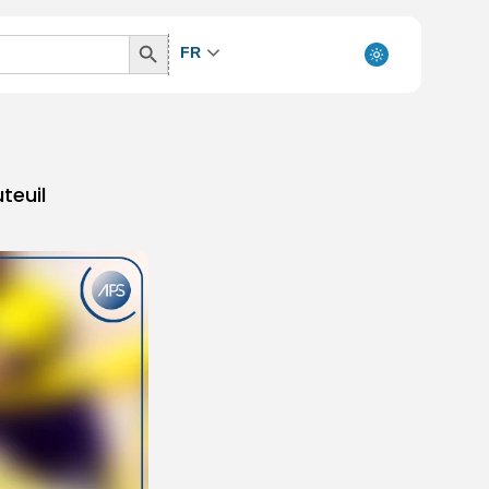
Search
FR
Button
uteuil