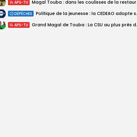
Magal Touba : 
APS-TV
Politique de la jeunesse :
DÉPÊCHES
Grand Magal de Tou
APS-TV