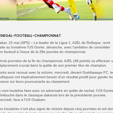
ENEGAL-FOOTBALL-CHAMPIONNAT
Dakar, 15 mai (APS) – Le leader de la Ligue 1, AJEL de Rufisque, rend
isite au troisième l’US Gorée, dimanche, avec l’ambition de consolider
on fauteuil à l’issue de la 28e journée du championnat.
 trois journées de la fin du championnat, AJEL (48 points) va effectuer 
éplacement crucial dans la quête de son premier titre de champion.
Après avoir renoué avec la victoire, mercredi, devant Guédiawaye FC, l
ufisquois ont impérativement besoin d’un résultat positif pour garder le
vance sur leurs poursuivants au classement.
ls vont toutefois faire avec un adversaire en quête de rachat, l’US Gorée
 trébuché dans le classique dakarois lors de la précédente journée,
ercredi, face à l’US Ouakam.
Les insulaires n’ont plus signé de victoire depuis cinq journées et ont do