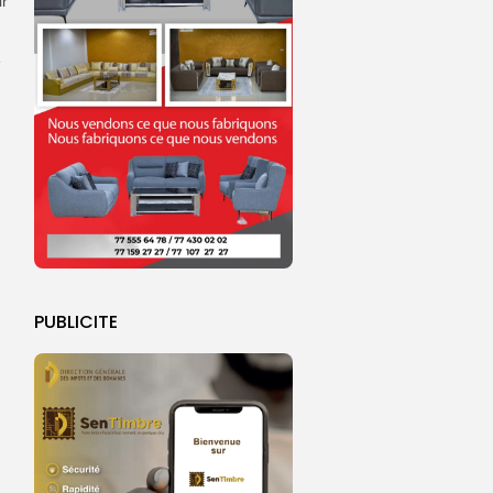
ir
e
PUBLICITE