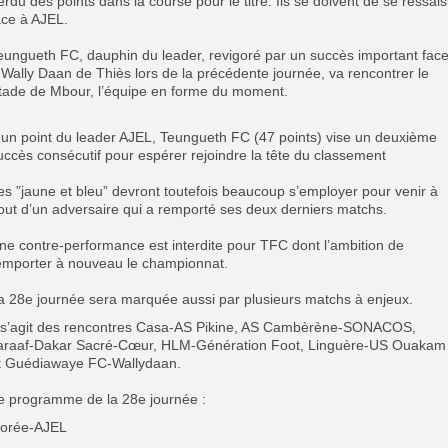
erdu des points dans la course pour le titre. Ils se doivent de se ressais
ace à AJEL.
Teungueth FC, dauphin du leader, revigoré par un succès important fac
 Wally Daan de Thiès lors de la précédente journée, va rencontrer le
tade de Mbour, l’équipe en forme du moment.
 un point du leader AJEL, Teungueth FC (47 points) vise un deuxième
uccès consécutif pour espérer rejoindre la tête du classement
Les ”jaune et bleu” devront toutefois beaucoup s’employer pour venir à
out d’un adversaire qui a remporté ses deux derniers matchs.
Une contre-performance est interdite pour TFC dont l’ambition de
emporter à nouveau le championnat.
La 28e journée sera marquée aussi par plusieurs matchs à enjeux.
l s’agit des rencontres Casa-AS Pikine, AS Cambèrène-SONACOS,
araaf-Dakar Sacré-Cœur, HLM-Génération Foot, Linguère-US Ouakam
t Guédiawaye FC-Wallydaan.
Le programme de la 28e journée :
Gorée-AJEL