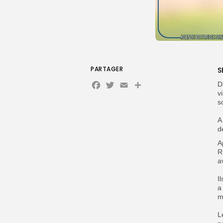
PARTAGER
S
Facebook
Twitter
Email
Partager
‎
v
s
A
d
‎
R
a
I
a
m
‎