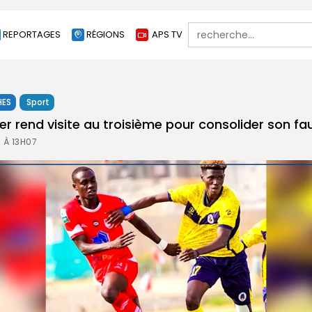
Search
REPORTAGES
RÉGIONS
APS TV
for:
HES
Sport
leader rend visite au troisième pour consolider son fa
 À 13H07