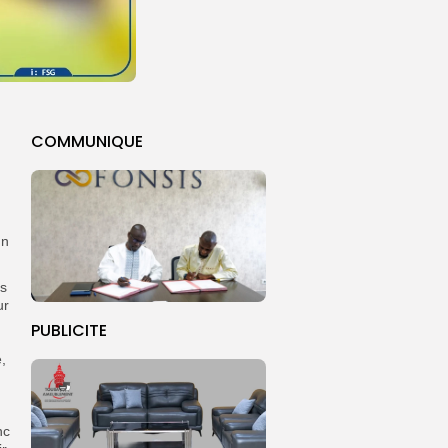
COMMUNIQUE
un
es
ur
PUBLICITE
,
nc