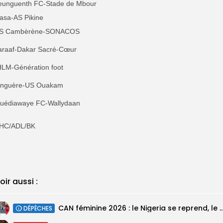
eunguenth FC-Stade de Mbour
Casa-AS Pikine
AS Cambèrène-SONACOS
Jaraaf-Dakar Sacré-Cœur
 HLM-Génération foot
Linguère-US Ouakam
Guédiawaye FC-Wallydaan
HC/ADL/BK
oir aussi :
‎CAN féminine 2026 : le Nigeria se reprend, le Malawi su
DÉPÊCHES