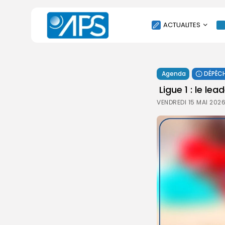
ACTUALITES
POLITIQUE
Agenda
DÉPÊC
SOCIÉTÉ
‎ ‎Ligue 1 : le 
ÉCONOMIE
VENDREDI 15 MAI 2026
CULTURE
SPORT
ENVIRONNEMENT
INTERNATIONAL
AGENDA
SANTE