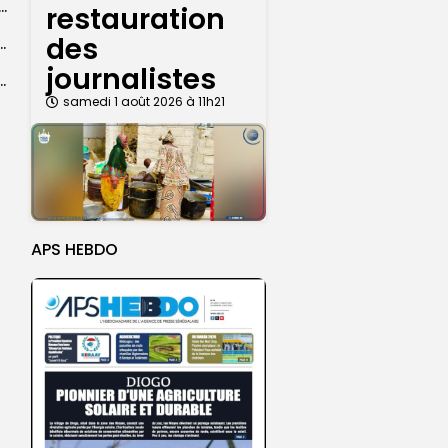
dans les coulisses de la restauration de la presse...
restauration
des
 la CEDEAO adopte son plan d’actions stratégiques...
journalistes
ba : La CSU au plus près des pèlerins
samedi 1 août 2026 à 11h21
APS HEBDO