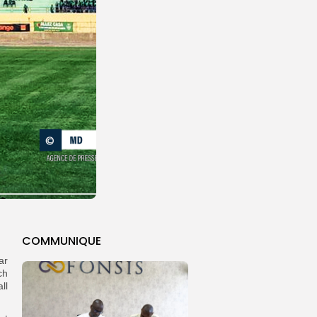
COMMUNIQUE
ar
ch
ll