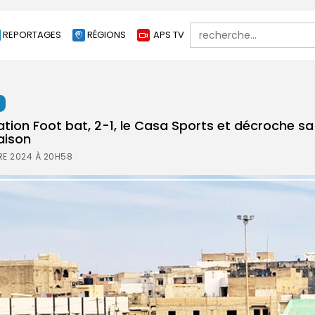
Search
REPORTAGES
RÉGIONS
APS TV
for:
t
ation Foot bat, 2-1, le Casa Sports et décroche s
saison
E 2024 À 20H58