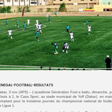
ENEGAL-FOOTBALL-RESULTATS
akar, 3 nov (APS) – L’académie Génération Foot a battu, dimanche, p
 buts à 1, le Casa Sport, au stade municipal de Yoff (Dakar), en mat
omptant pour la troisième journée du championnat national de footba
e Ligue 1.