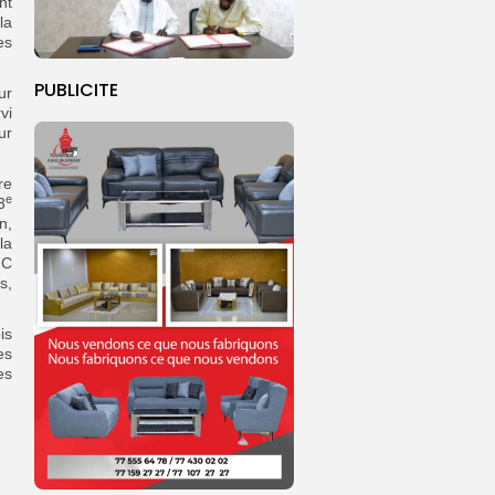
nt
la
es
PUBLICITE
ur
vi
ur
re
e
3
n,
la
FC
s,
is
es
es