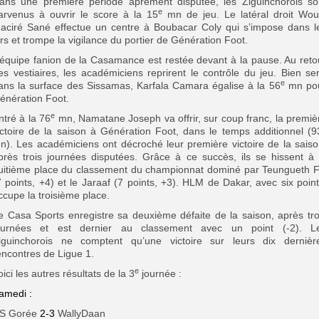
ans une première période âprement disputée, les Ziguinchorois so
e
arvenus à ouvrir le score à la 15
mn de jeu. Le latéral droit Wou
aciré Sané effectue un centre à Boubacar Coly qui s’impose dans l
irs et trompe la vigilance du portier de Génération Foot.
’équipe fanion de la Casamance est restée devant à la pause.
Au reto
es vestiaires, les académiciens reprirent le contrôle du jeu.
Bien ser
e
ans la surface des Sissamas, Karfala Camara égalise à la 56
mn po
énération Foot.
e
ntré à la 76
mn, Namatane Joseph va offrir, sur coup franc, la premiè
ictoire de la saison à Génération Foot, dans le temps additionnel (9
n).
Les académiciens ont décroché leur première victoire de la saiso
près trois journées disputées. Grâce à ce succès, ils se hissent à 
uitième place du classement du championnat dominé par Teungueth 
7 points, +4) et le Jaraaf (7 points, +3). HLM de Dakar, avec six point
ccupe la troisième place.
e Casa Sports enregistre sa deuxième défaite de la saison, après tro
ournées et est dernier au classement avec un point (-2). L
iguinchorois ne comptent qu’une victoire sur leurs dix dernièr
encontres de Ligue 1.
e
oici les autres résultats de la 3
journée :
amedi :
S Gorée
2-3
WallyDaan