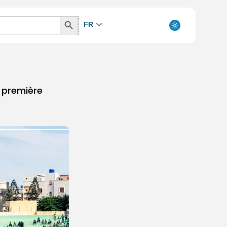
Search
FR
Button
a première