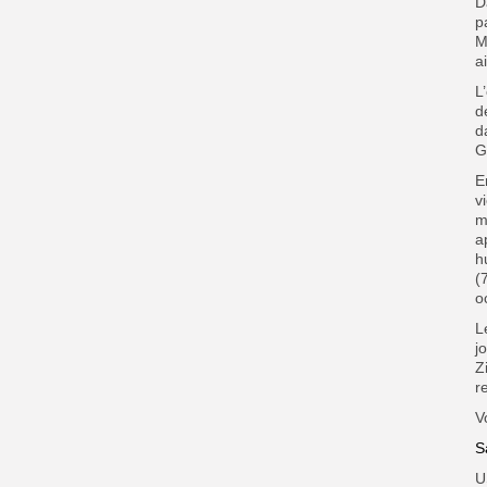
D
p
M
a
L
d
d
G
E
v
m
a
h
(
o
L
j
Z
r
V
S
U