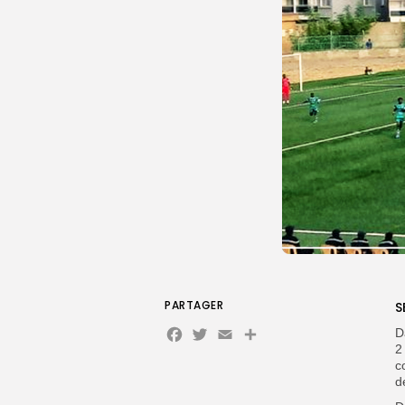
PARTAGER
S
Facebook
Twitter
Email
D
2
c
d