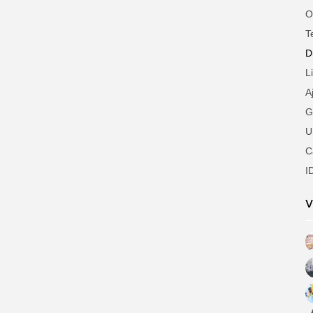
O
T
D
L
A
G
U
C
I
V