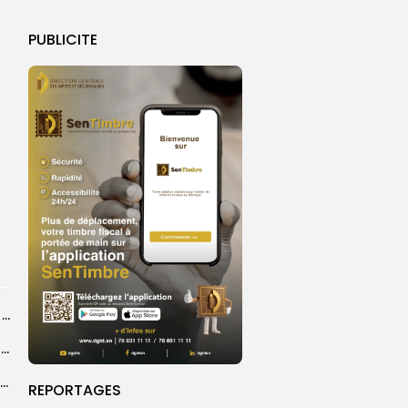
PUBLICITE
Les discours et les chiffres du Magal 2026 en exergue
Touba : inauguration d’un commissariat pour renforcer le dispositif sécuritaire de la...
Grand Magal de Touba : la communauté layenne souligne une célébration qui...
REPORTAGES