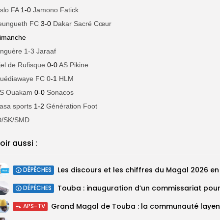
slo FA
1-0
Jamono Fatick
eungueth FC
3-0
Dakar Sacré Cœur
imanche
inguère 1-3 Jaraaf
jel de Rufisque
0-0
AS Pikine
uédiawaye FC 0
-1
HLM
S Ouakam
0-0
Sonacos
asa sports
1-2
Génération Foot
D/SK/SMD
oir aussi :
DÉPÊCHES
DÉPÊCHES
APS-TV