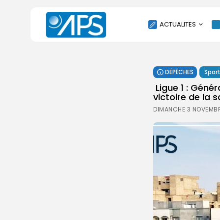
ACTUALITES
POLITIQUE
DÉPÊCHES
Spor
SOCIÉTÉ
Ligue 1 : Génér
ÉCONOMIE
victoire de la 
CULTURE
DIMANCHE 3 NOVEMBR
SPORT
ENVIRONNEMENT
INTERNATIONAL
AGENDA
SANTE