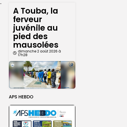
a dévoile une feuille de route
A Touba, la
ferveur
juvénile au
pied des
mausolées
dimanche 2 août 2026 à
17h28
APS HEBDO